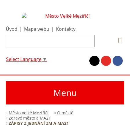
Úvod
|
Mapa webu
|
Kontakty
Select Language
▼
Menu
Město Velké Meziříčí
O městě
Zdravé město a MA21
ZÁPISY Z JEDNÁNÍ ZM A MA21