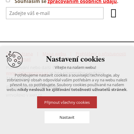
Souhlasím se
zpracováním osobních údajů
.
Titulní strana
|
Mapa webu
|
Prohlášení o přístupnosti
Nastavení cookies
|
Webmail
Publikování nebo další šíření obsahu serveru
Vítejte na našem webu!
www.velkemezirici.cz
je bez písemného souhlasu
Potřebujeme nastavit cookies a související technologie, aby
ZAKÁZÁNO!
zobrazovaný obsah odpovídal vašim potřebám a vy na webu nalezli
přesně to, co potřebujete. Soubory cookies používané na našem
© 2026 Město Velké Meziříčí
webu
nikdy neslouží ke zjišťování totožnosti uživatelů stránek
.
VYTVOŘENO V XART.CZ
Přijmout všechny cookies
Nastavit