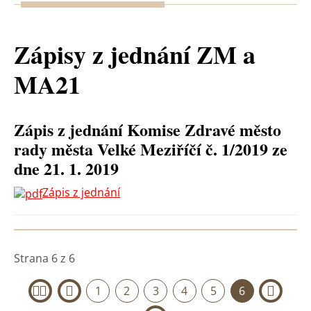
Zápisy z jednání ZM a
MA21
Zápis z jednání Komise Zdravé město
rady města Velké Meziříčí č. 1/2019 ze
dne 21. 1. 2019
Zápis z jednání
Strana 6 z 6
1
2
3
4
5
6
«
‹
›