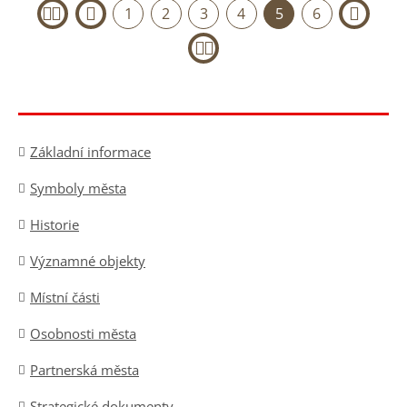
1
2
3
4
5
6
«
‹
›
»
Základní informace
Symboly města
Historie
Významné objekty
Místní části
Osobnosti města
Partnerská města
Strategické dokumenty