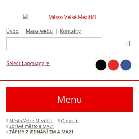
Úvod
|
Mapa webu
|
Kontakty
Select Language
▼
Menu
Město Velké Meziříčí
O městě
Zdravé město a MA21
ZÁPISY Z JEDNÁNÍ ZM A MA21