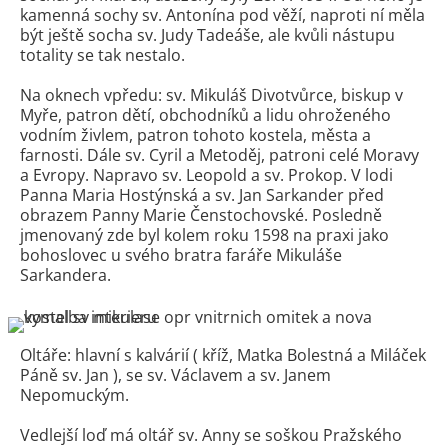
kamenná sochy sv. Antonína pod věží, naproti ní měla
být ještě socha sv. Judy Tadeáše, ale kvůli nástupu
totality se tak nestalo.
Na oknech vpředu: sv. Mikuláš Divotvůrce, biskup v
Myře, patron dětí, obchodníků a lidu ohroženého
vodním živlem, patron tohoto kostela, města a
farnosti. Dále sv. Cyril a Metoděj, patroni celé Moravy
a Evropy. Napravo sv. Leopold a sv. Prokop. V lodi
Panna Maria Hostýnská a sv. Jan Sarkander před
obrazem Panny Marie Čenstochovské. Posledně
jmenovaný zde byl kolem roku 1598 na praxi jako
bohoslovec u svého bratra faráře Mikuláše
Sarkandera.
Oltáře: hlavní s kalvárií ( kříž, Matka Bolestná a Miláček
Páně sv. Jan ), se sv. Václavem a sv. Janem
Nepomuckým.
Ve
dlejší loď má oltář sv. Anny se soškou Pražského