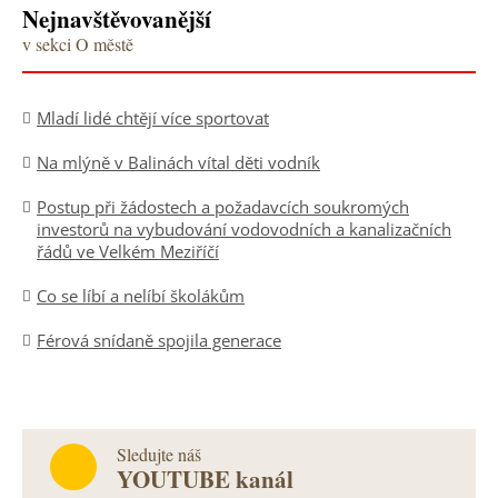
Nejnavštěvovanější
v sekci O městě
Mladí lidé chtějí více sportovat
Na mlýně v Balinách vítal děti vodník
Postup při žádostech a požadavcích soukromých
investorů na vybudování vodovodních a kanalizačních
řádů ve Velkém Meziříčí
Co se líbí a nelíbí školákům
Férová snídaně spojila generace
Sledujte náš
YOUTUBE kanál