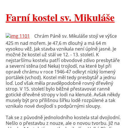
Farní kostel sv. Mikuláše
Chrám Páně sv. Mikuláše stojí ve výšce
425 m nad mořem. Je 47,6 m dlouhý a má 64 m
vysokou věž. Jak stavba vznikala není úplně jasné. Je
možné že kostel už stál ve 12. - 13. století. K
nejstaršímu kostelu patří obvodové zdivo presbytáře
a severní stěna (od Neka) trojlodí, na které byl při
opravě chrámu v roce 1946-47 odkryt nízký lomený
portálek (vchod). Kostel měl tedy presbytář a jednu
loď. Loď však měla pravděpodobně rovný dřevěný
strop. V 15. století bylo běžné přestavovat ranně
gotické dřevěné stropy v lodi na klenuté. Avšak někdy
musely být pro přílišnou šířku lodě rozpůlené a tak
vznikalo nové dvojlodí s podpůrnými sloupy.
Tak se z původně jednolodního kostela stal dvojlodní.
Nešlo o přestavbu z nouze, ale o novou tvorbu. Již na