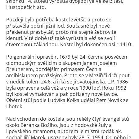
sklonku 14. století vyrostla dvojlodí ve Velké Bíteši,
Hustopečích atd.
Později bylo potřeba kostel zvětšit a proto se
přistavěla boční, jižní loď. Současně byl nově
překlenut presbytář, proto má stejné žebrovité
klenutí. V té době už také vyrůstala věž se svojí
čtvercovou základnou. Kostel byl dokončen asi r.1410.
Po generální opravě r. 1679 byl 24. června posvěcen
olomouckým světícím biskupem Janem Josefem
Breunerem, pozdějším primasem Čech a
arcibiskupem pražským. Proto se v Meziříčí drží pouť
v neděli kolem 24.6. a říká se jí svatojánská. L.P. 1986
byla opravena celá věž a v roce 1990 loď. Roku 1992
byl kostel vymalován a pak pořízeny nové lavice.
Obětní stůl podle Ludvíka Kolka udělal Petr Novák ze
Lhotek.
Nad vchodem do kostela jsou reliéfy čtyř evangelistů
okolo Beránka Božího. Jsou z hodovské žuly a
lipovského mramoru, autorem je místní rodák ak.
sochař Jiří Marek, usazeny byly 28. 7. 1954. Od něho je