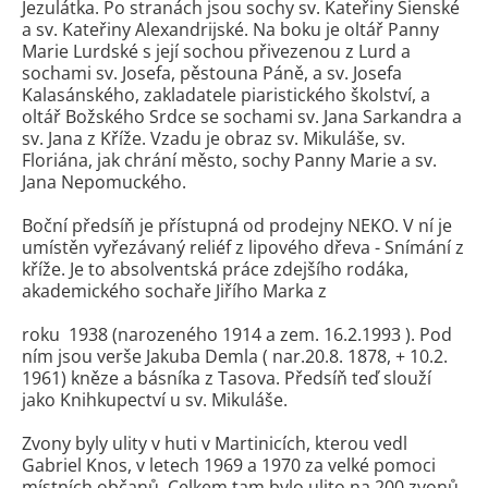
Jezulátka. Po stranách jsou sochy sv. K
a
teřiny Sienské
a sv. Kateřiny Alexandrijské. Na boku je oltář Panny
Marie Lurdské s její sochou přivezenou z Lurd a
sochami sv. Josefa, pěstouna Páně, a sv. Josefa
Kalasánského, zakladatele piaristického školství, a
oltář Božského Srdce se sochami sv. Jana Sarkandra a
sv. Jana z Kříže. Vzadu je obraz sv. Mikuláše, sv.
Floriána, jak chrání město, sochy Panny Marie a sv.
Jana Nepomuckého.
Boční předsíň je přístupná od prodejny NEKO. V ní je
umístěn vyřezávaný reliéf z lipového dřeva - Snímání z
kříže. Je to absolventská práce zdejšího rodáka,
akademického sochaře Jiřího Marka z
roku 1938 (narozeného 1914 a zem. 16.2.1993 ). Pod
ním jsou verše Jakuba Demla ( nar.20.8. 1878, + 10.2.
1961) kněze a básníka z Tasova. Předsíň teď slouží
jako Knihkupectví u sv. Mikuláše.
Zvony byly ulity v huti v Martinicích, kterou vedl
Gabriel Knos, v letech 1969 a 1970 za velké pomoci
místních občanů. Celkem tam bylo ulito na 200 zvonů