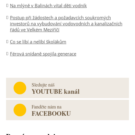
Na mlýně v Balinách vítal děti vodník
Postup při žádostech a požadavcích soukromých
investorů na vybudování vodovodních a kanalizačních
řádů ve Velkém Meziříčí
Co se líbí a nelíbí školákům
Férová snídaně spojila generace
Sledujte náš
YOUTUBE kanál
Fanděte nám na
FACEBOOKU