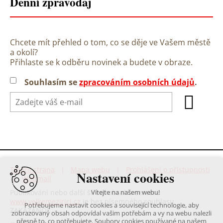
Denní zpravodaj
Chcete mít přehled o tom, co se děje ve Vašem městě
a okolí?
Přihlaste se k odběru novinek a budete v obraze.
Souhlasím se
zpracováním osobních údajů
.
Titulní strana
|
Mapa webu
|
Prohlášení o přístupnosti
Nastavení cookies
|
Webmail
Vítejte na našem webu!
Publikování nebo další šíření obsahu serveru
www.velkemezirici.cz
je bez písemného souhlasu
Potřebujeme nastavit cookies a související technologie, aby
ZAKÁZÁNO!
zobrazovaný obsah odpovídal vašim potřebám a vy na webu nalezli
přesně to, co potřebujete. Soubory cookies používané na našem