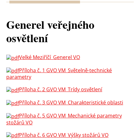
Generel veřejného
osvětlení
Velké Meziříčí_Generel VO
Příloha č. 1 GVO VM_Světelně-technické
parametry
Příloha č. 2 GVO VM_Trídy osvětlení
Příloha č. 3 GVO VM_Charakteristické oblasti
Příloha č. 5 GVO VM_Mechanické parametry
stožárů VO
Příloha č. 6 GVO VM_Výšky stožárů VO