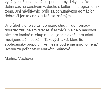
využily možnost rozložit si pod stromy deky a strávit s
dětmi čas na čerstvém vzduchu s kulturním programem k
tomu. Jiní návštěvníci přišli za ochutnávkou domácích
dobrot či jen tak na kus řeči se známými.
„V průběhu dne se tu lidé různě střídali, dohromady
dorazilo zhruba sto dvacet účastníků. Nejde o masovou
akci pro konkrétní skupinu lidí, je to hlavně komunitní
mezigenerační setkání. Takových akcí, které lidi
společensky propojují, ve městě podle mě mnoho není,“
uvedla za pořadatele Markéta Slámová.
Martina Váchová