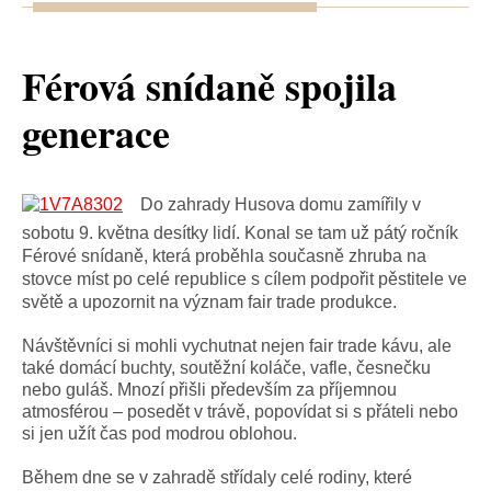
Férová snídaně spojila
generace
Do zahrady Husova domu zamířily v
sobotu 9. května desítky lidí. Konal se tam už pátý ročník
Férové snídaně, která proběhla současně zhruba na
stovce míst po celé republice s cílem podpořit pěstitele ve
světě a upozornit na význam fair trade produkce.
Návštěvníci si mohli vychutnat nejen fair trade kávu, ale
také domácí buchty, soutěžní koláče, vafle, česnečku
nebo guláš. Mnozí přišli především za příjemnou
atmosférou – posedět v trávě, popovídat si s přáteli nebo
si jen užít čas pod modrou oblohou.
Během dne se v zahradě střídaly celé rodiny, které