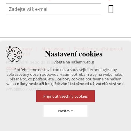
Titulní strana
|
Mapa webu
|
Prohlášení o přístupnosti
Nastavení cookies
|
Webmail
Publikování nebo další šíření obsahu serveru
Vítejte na našem webu!
www.velkemezirici.cz
je bez písemného souhlasu
Potřebujeme nastavit cookies a související technologie, aby
ZAKÁZÁNO!
zobrazovaný obsah odpovídal vašim potřebám a vy na webu nalezli
přesně to, co potřebujete. Soubory cookies používané na našem
© 2026 Město Velké Meziříčí
webu
nikdy neslouží ke zjišťování totožnosti uživatelů stránek
.
VYTVOŘENO V XART.CZ
Přijmout všechny cookies
Nastavit
Technická cookies