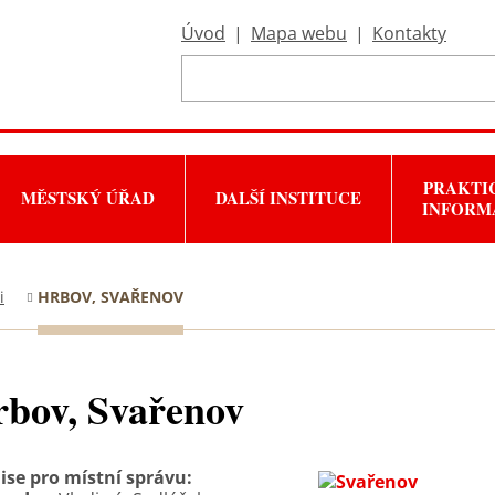
Úvod
|
Mapa webu
|
Kontakty
PRAKTI
MĚSTSKÝ ÚŘAD
DALŠÍ INSTITUCE
INFORM
i
HRBOV, SVAŘENOV
bov, Svařenov
se pro místní správu: