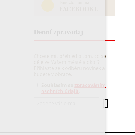
Fanděte nám na
FACEBOOKU
Denní zpravodaj
Chcete mít přehled o tom, co se
děje ve Vašem městě a okolí?
Přihlaste se k odběru novinek a
budete v obraze.
Souhlasím se
zpracováním
osobních údajů
.