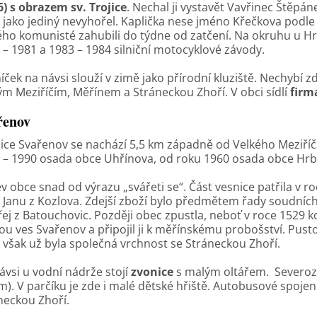
6) s obrazem sv. Trojice
. Nechal ji vystavět Vavřinec Štěpán
 jako jediný nevyhořel. Kaplička nese jméno Křečkova podle 
ého komunisté zahubili do týdne od zatčení. Na okruhu u Hrb
 – 1981 a 1983 – 1984 silniční motocyklové závody.
íček na návsi slouží v zimě jako přírodní kluziště. Nechybí z
ým Meziříčím, Měřínem a Stráneckou Zhoří. V obci sídlí
firma
řenov
ice Svařenov se nachází 5,5 km západně od Velkého Meziříč
 – 1990 osada obce Uhřínova, od roku 1960 osada obce Hrbo
v obce snad od výrazu „svářeti se“. Část vesnice patřila v ro
 Janu z Kozlova. Zdejší zboží bylo předmětem řady soudních 
ej z Batouchovic. Později obec zpustla, neboť v roce 1529 k
ou ves Svařenov a připojil ji k měřínskému probošství. Pus
 však už byla společná vrchnost se Stráneckou Zhoří.
ávsi u vodní nádrže stojí
zvonice
s malým oltářem. Severo
m). V parčíku je zde i malé dětské hřiště. Autobusové spojen
neckou Zhoří.