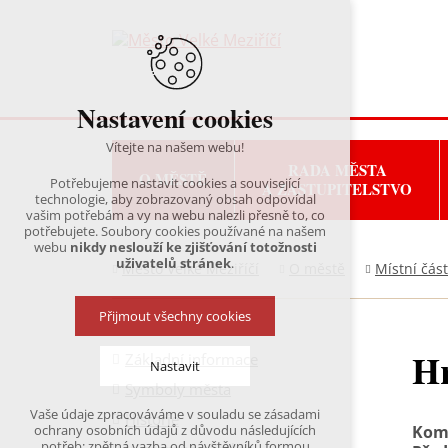
Nastavení cookies
Vítejte na našem webu!
RADA MĚSTA
O MĚSTĚ
Potřebujeme nastavit cookies a související
A ZASTUPITELSTVO
technologie, aby zobrazovaný obsah odpovídal
vašim potřebám a vy na webu nalezli přesně to, co
potřebujete. Soubory cookies používané na našem
webu
nikdy neslouží ke zjišťování totožnosti
uživatelů stránek
.
Město Velké Meziříčí
O městě
Místní část
Přijmout všechny cookies
Hr
Základní informace
Nastavit
Symboly města
Vaše údaje zpracováváme v souladu se zásadami
Historie
Technická cookies
Komi
ochrany osobních údajů z důvodu následujících
nutná pro provozování webu
potřeb: zpětná vazba od návštěvníků formou