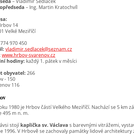
dseda
– Vladimír Sedláček
topředseda
– Ing. Martin Kratochvíl
sa:
rbov 14
01 Velké Meziříčí
774 970 450
l:
vladimir.sedlacek@seznam.cz
:
www.hrbov-svarenov.cz
ní hodiny:
každý 1. pátek v měsíci
t obyvatel:
266
v - 150
enov 116
ov
oku 1980 je Hrbov částí Velkého Meziříčí. Nachází se 5 km 
e 495 m n. m.
ávsi stojí
kaplička sv. Václava
s barevnými vitrážemi, vysta
ce 1996. V Hrbově se zachovaly památky lidové architektury z