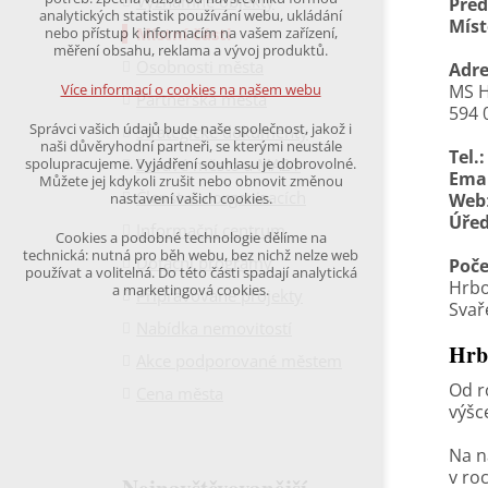
Významné objekty
Pře
udržení kontextu stránek (session): případná
analytických statistik používání webu, ukládání
Mís
přihlášení, volby jazyka, apod.
Místní části
nebo přístup k informacím na vašem zařízení,
měření obsahu, reklama a vývoj produktů.
Osobnosti města
Volitelná cookies
Adre
analytická pro anonymizované vyhodnocení
MS H
Více informací o cookies na našem webu
Partnerská města
návštěvnosti
594 
marketingová cookies
Správci vašich údajů bude naše společnost, jakož i
Strategické dokumenty
(Google,Hotjar,Leadfeeder))
naši důvěryhodní partneři, se kterými neustále
Tel.:
Zdravé město a MA21
spolupracujeme. Vyjádření souhlasu je dobrovolné.
Více informací o cookies na našem webu
Emai
Můžete jej kdykoli zrušit nebo obnovit změnou
Členství v organizacích
Web
nastavení vašich cookies.
Úřed
Informační centrum
Cookies a podobné technologie dělíme na
Přijmout všechny cookies
technická: nutná pro běh webu, bez nichž nelze web
Dotační programy
Poče
používat a volitelná. Do této části spadají analytická
Hrbo
a marketingová cookies.
Připravované projekty
Odmítnout vše
Svař
Nabídka nemovitostí
Hrb
Akce podporované městem
Od r
Cena města
výšc
Na n
v ro