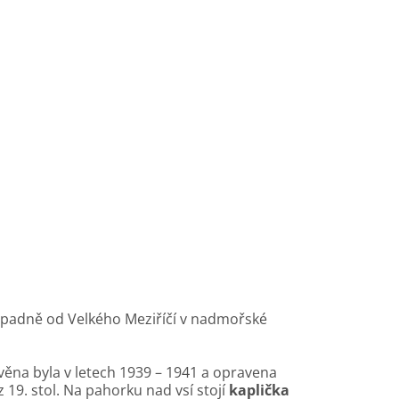
západně od Velkého Meziříčí v nadmořské
věna byla v letech 1939 – 1941 a opravena
 19. stol. Na pahorku nad vsí stojí
kaplička