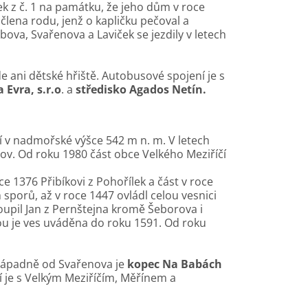
ek z č. 1 na památku, že jeho dům v roce
člena rodu, jenž o kapličku pečoval a
ova, Svařenova a Laviček se jezdily v letech
de ani dětské hřiště. Autobusové spojení je s
 Evra, s.r.o
. a
středisko Agados Netín.
í v nadmořské výšce 542 m n. m. V letech
v. Od roku 1980 část obce Velkého Meziříčí
ce 1376 Přibíkovi z Pohořílek a část v roce
sporů, až v roce 1447 ovládl celou vesnici
oupil Jan z Pernštejna kromě Šeborova i
tou je ves uváděna do roku 1591. Od roku
západně od Svařenova je
kopec Na Babách
í je s Velkým Meziříčím, Měřínem a