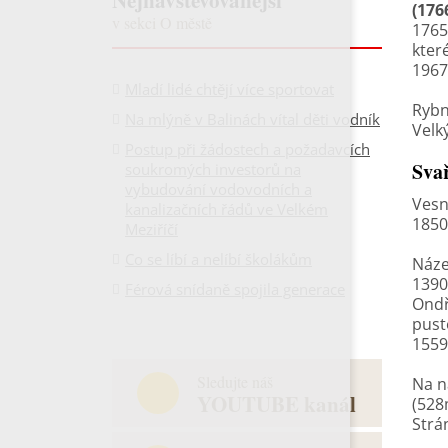
Nejnavštěvovanější
(176
v sekci O městě
1765
kter
1967
Mladí lidé chtějí více sportovat
Rybn
Na mlýně v Balinách vítal děti vodník
Velk
Postup při žádostech a požadavcích
Sva
soukromých investorů na
vybudování vodovodních a
Vesn
kanalizačních řádů ve Velkém
1850
Meziříčí
Co se líbí a nelíbí školákům
Náze
1390
Férová snídaně spojila generace
Ondř
pust
1559
Sledujte náš
Na n
YOUTUBE kanál
(528
Strá