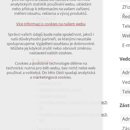
Kulturní zařízení
udržení kontextu stránek (session): případná
analytických statistik používání webu, ukládání
Zři
přihlášení, volby jazyka, apod.
Městská policie
nebo přístup k informacím na vašem zařízení,
měření obsahu, reklama a vývoj produktů.
Řed
Policie ČR
Volitelná cookies
analytická pro anonymizované vyhodnocení
Více informací o cookies na našem webu
Tel
Mikroregion
návštěvnosti
marketingová cookies
Správci vašich údajů bude naše společnost, jakož i
Organizace města
We
(Google,Hotjar,Leadfeeder))
naši důvěryhodní partneři, se kterými neustále
Ostatní úřady
spolupracujeme. Vyjádření souhlasu je dobrovolné.
E-m
Více informací o cookies na našem webu
Můžete jej kdykoli zrušit nebo obnovit změnou
Sociální služby
nastavení vašich cookies.
Vedo
Školství
Cookies a podobné technologie dělíme na
Přijmout všechny cookies
technická: nutná pro běh webu, bez nichž nelze web
Mateřské školy
Adr
používat a volitelná. Do této části spadají analytická
Základní školy
a marketingová cookies.
Odmítnout vše
Ved
Střední školy
Základní umělecká škola
Tel
Školská zařízení
Vyhláška města o spádových obvodech
Zást
ZŠ
Vyhláška města o spádových obvodech
Adr
MŠ
Zás
Technické služby