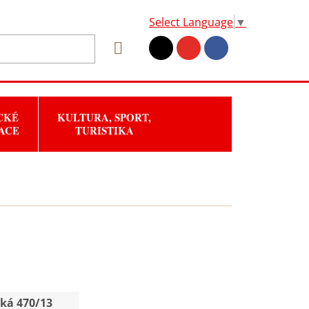
Select Language
▼
CKÉ
KULTURA, SPORT,
ACE
TURISTIKA
ská 470/13