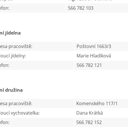
efon:
566 782 103
ní jídelna
esa pracoviště:
Poštovní 1663/3
oucí jídelny:
Marie Hladíková
efon:
566 782 121
ní družina
esa pracoviště:
Komenského 117/1
oucí vychovatelka:
Dana Krátká
efon:
566 782 152