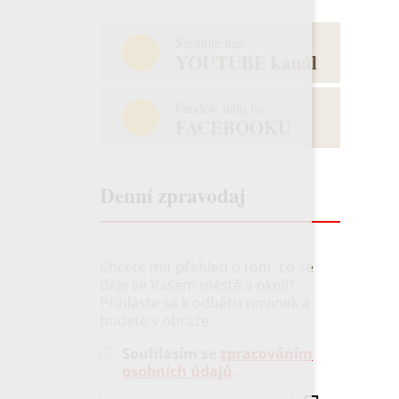
Sledujte náš
YOUTUBE kanál
Fanděte nám na
FACEBOOKU
Denní zpravodaj
Chcete mít přehled o tom, co se
děje ve Vašem městě a okolí?
Přihlaste se k odběru novinek a
budete v obraze.
Souhlasím se
zpracováním
osobních údajů
.