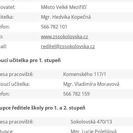
zovatel:
Město Velké Meziříčí
itelka:
Mgr. Hedvika Kopečná
efon:
566 782 101
b:
www.zssokolovska.cz
ail:
reditel@zssokolovska.cz
ucí učitelka pro 1. stupeň
esa pracoviště:
Komenského 117/1
oucí učitelka:
Mgr. Vladimíra Moravová
efon:
566 782 159
upce ředitele školy pro 1. a 2. stupeň
esa pracoviště:
Sokolovská 470/13
tupce:
Mgr. Lucie Polehlová