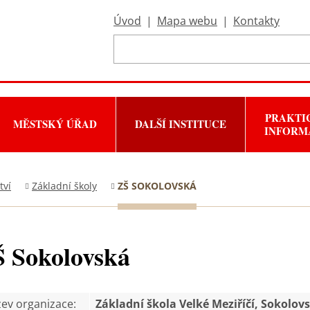
Úvod
|
Mapa webu
|
Kontakty
PRAKTI
MĚSTSKÝ ÚŘAD
DALŠÍ INSTITUCE
INFORM
tví
Základní školy
ZŠ SOKOLOVSKÁ
 Sokolovská
ev organizace:
Základní škola Velké Meziříčí, Sokolov