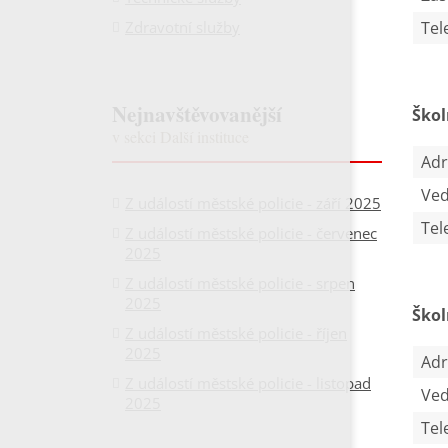
Zdravotní služby
Tel
Nejnavštěvovanější
Škol
v sekci Další instituce
Adr
Ved
Z událostí městské policie - září 2025
Tel
Z událostí městské policie - červenec
2025
Z událostí městské policie - srpen
2025
Škol
Z událostí městské policie - říjen
2025
Adr
Z událostí městské policie - listopad
Ved
2025
Tel