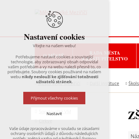
Nastavení cookies
Vítejte na našem webu!
RADA MĚSTA
O MĚSTĚ
Potřebujeme nastavit cookies a související
A ZASTUPITELSTVO
technologie, aby zobrazovaný obsah odpovídal
vašim potřebám a vy na webu nalezli přesně to, co
potřebujete. Soubory cookies používané na našem
webu
nikdy neslouží ke zjišťování totožnosti
uživatelů stránek
.
Město Velké Meziříčí
Další instituce
Škols
Přijmout všechny cookies
ZŠ
Sportoviště VM
Nastavit
Církve
Vaše údaje zpracováváme v souladu se zásadami
Hasiči
Technická cookies
ochrany osobních údajů z důvodu následujících
Náz
nutná pro provozování webu
potřeb: zpětná vazba od návštěvníků formou