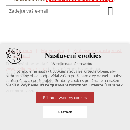
Titulní strana
|
Mapa webu
|
Prohlášení o přístupnosti
Nastavení cookies
|
Webmail
Publikování nebo další šíření obsahu serveru
Vítejte na našem webu!
www.velkemezirici.cz
je bez písemného souhlasu
Potřebujeme nastavit cookies a související technologie, aby
ZAKÁZÁNO!
zobrazovaný obsah odpovídal vašim potřebám a vy na webu nalezli
přesně to, co potřebujete. Soubory cookies používané na našem
© 2026 Město Velké Meziříčí
webu
nikdy neslouží ke zjišťování totožnosti uživatelů stránek
.
VYTVOŘENO V XART.CZ
Přijmout všechny cookies
Nastavit
Technická cookies