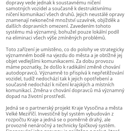
dopravy vede jednak k soustavnému ničení
samotných vozidel a současně k destruktivnímu
ničení komunikací všech druhů. Jejich neustálé opravy
znamenají nekonečné množství uzavírek, objížděk a
dalších dopravních omezení. Zavedením tohoto
systému má významný, bohužel pouze lokální podíl
na eliminaci všech výše zmíněných problémů.
Toto zařízení je umístěno, co do polohy ve strategicky
významném bodě na vjezdu do města a je obtížné jej
objet vedlejšími komunikacemi. Za dobu provozu
máme poznatky, že došlo k radikální změně chování
autodopravců. Významně to přispívá k nepřetěžování
vozidel, tudíž nedochází tak k jejich opotřebení a
současně nedochází k ničení krajských a místních
komunikací. Změna v chování dopravců má významný
dopad na životní prostředí.
Jedná se o partnerský projekt Kraje Vysočina a města
Velké Meziříčí. Investičně byl systém vybudován z
rozpočtu Kraje a jedná se o poměrně drahý, ale
provozně nenáročný a technicky špičkový systém.