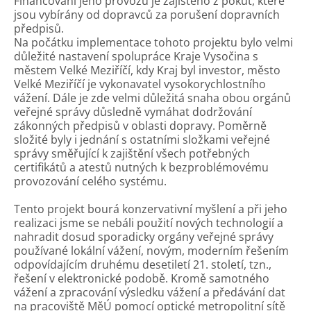
Financování jeho provozu je zajištěno z pokut, které
jsou vybírány od dopravců za porušení dopravních
předpisů.
Na počátku implementace tohoto projektu bylo velmi
důležité nastavení spolupráce Kraje Vysočina s
městem Velké Meziříčí, kdy Kraj byl investor, město
Velké Meziříčí je vykonavatel vysokorychlostního
vážení. Dále je zde velmi důležitá snaha obou orgánů
veřejné správy důsledně vymáhat dodržování
zákonných předpisů v oblasti dopravy. Poměrně
složité byly i jednání s ostatními složkami veřejné
správy směřující k zajištění všech potřebných
certifikátů a atestů nutných k bezproblémovému
provozování celého systému.
Tento projekt bourá konzervativní myšlení a při jeho
realizaci jsme se nebáli použití nových technologií a
nahradit dosud sporadicky orgány veřejné správy
používané lokální vážení, novým, moderním řešením
odpovídajícím druhému desetiletí 21. století, tzn.,
řešení v elektronické podobě. Kromě samotného
vážení a zpracování výsledku vážení a předávání dat
na pracoviště MěÚ pomocí optické metropolitní sítě