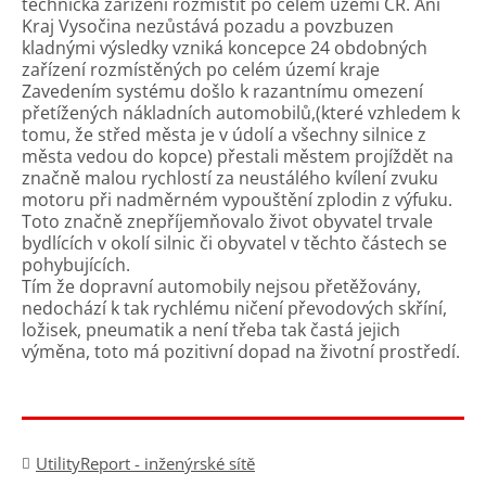
technická zařízení rozmístit po celém území ČR. Ani
Kraj Vysočina nezůstává pozadu a povzbuzen
kladnými výsledky vzniká koncepce 24 obdobných
zařízení rozmístěných po celém území kraje
Zavedením systému došlo k razantnímu omezení
přetížených nákladních automobilů,(které vzhledem k
tomu, že střed města je v údolí a všechny silnice z
města vedou do kopce) přestali městem projíždět na
značně malou rychlostí za neustálého kvílení zvuku
motoru při nadměrném vypouštění zplodin z výfuku.
Toto značně znepříjemňovalo život obyvatel trvale
bydlících v okolí silnic či obyvatel v těchto částech se
pohybujících.
Tím že dopravní automobily nejsou přetěžovány,
nedochází k tak rychlému ničení převodových skříní,
ložisek, pneumatik a není třeba tak častá jejich
výměna, toto má pozitivní dopad na životní prostředí.
UtilityReport - inženýrské sítě