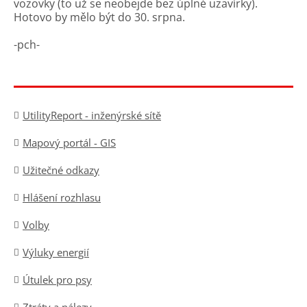
vozovky (to už se neobejde bez úplné uzavírky).
Hotovo by mělo být do 30. srpna.
-pch-
UtilityReport - inženýrské sítě
Mapový portál - GIS
Užitečné odkazy
Hlášení rozhlasu
Volby
Výluky energií
Útulek pro psy