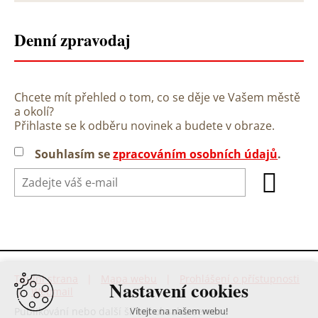
Denní zpravodaj
Chcete mít přehled o tom, co se děje ve Vašem městě
a okolí?
Přihlaste se k odběru novinek a budete v obraze.
Souhlasím se
zpracováním osobních údajů
.
Titulní strana
|
Mapa webu
|
Prohlášení o přístupnosti
Nastavení cookies
|
Webmail
Publikování nebo další šíření obsahu serveru
Vítejte na našem webu!