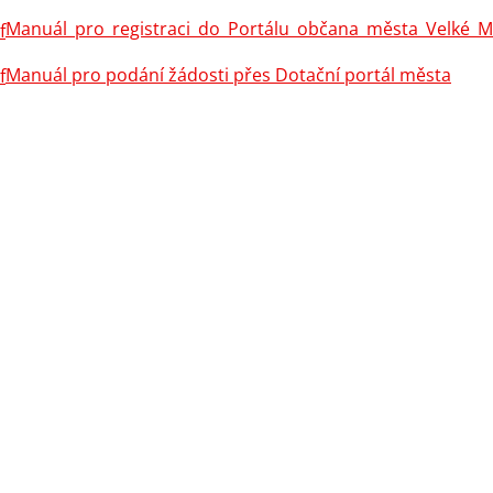
Manuál_pro_registraci_do_Portálu_občana_města_Velké_Me
Manuál pro podání žádosti přes Dotační portál města