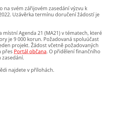
lo na svém zářijovém zasedání výzvu k
2022. Uzávěrka termínu doručení žádostí je
 a místní Agenda 21 (MA21) v tématech, které
pory je 9 000 korun. Požadovaná spoluúčast
jeden projekt. Žádost včetně požadovaných
a přes
Portál občana
. O přidělení finančního
 zasedání.
di najdete v přílohách.