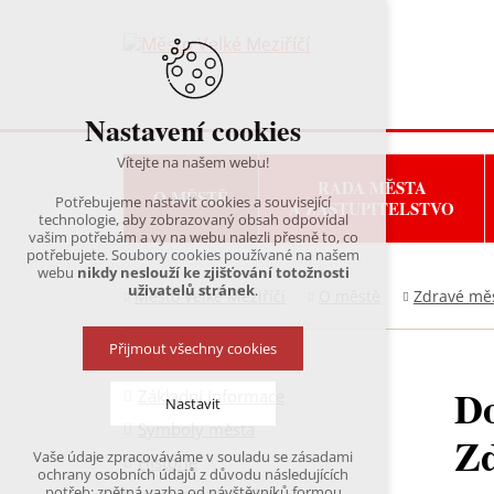
Nastavení cookies
Vítejte na našem webu!
RADA MĚSTA
O MĚSTĚ
Potřebujeme nastavit cookies a související
A ZASTUPITELSTVO
technologie, aby zobrazovaný obsah odpovídal
vašim potřebám a vy na webu nalezli přesně to, co
potřebujete. Soubory cookies používané na našem
webu
nikdy neslouží ke zjišťování totožnosti
uživatelů stránek
.
Město Velké Meziříčí
O městě
Zdravé mě
Přijmout všechny cookies
Do
Základní informace
Nastavit
Symboly města
Zd
Vaše údaje zpracováváme v souladu se zásadami
Historie
Technická cookies
ochrany osobních údajů z důvodu následujících
nutná pro provozování webu
potřeb: zpětná vazba od návštěvníků formou