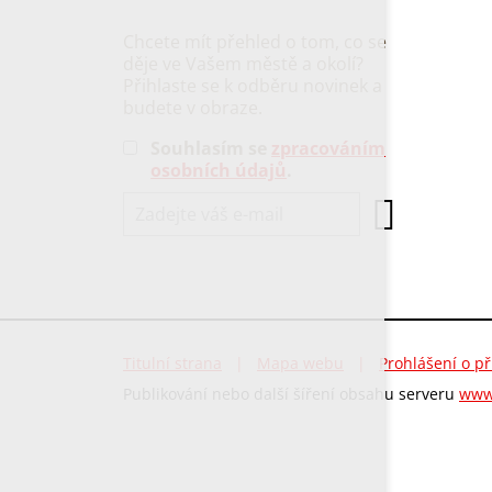
Chcete mít přehled o tom, co se
děje ve Vašem městě a okolí?
Přihlaste se k odběru novinek a
budete v obraze.
Souhlasím se
zpracováním
osobních údajů
.
Titulní strana
|
Mapa webu
|
Prohlášení o př
Publikování nebo další šíření obsahu serveru
www.