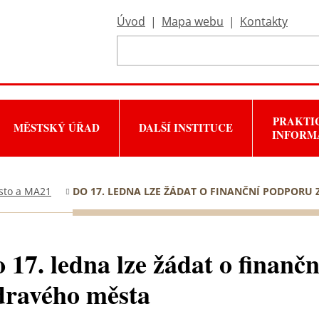
Úvod
|
Mapa webu
|
Kontakty
PRAKTI
MĚSTSKÝ ÚŘAD
DALŠÍ INSTITUCE
INFORM
sto a MA21
DO 17. LEDNA LZE ŽÁDAT O FINANČNÍ PODPORU
 17. ledna lze žádat o finanč
ravého města