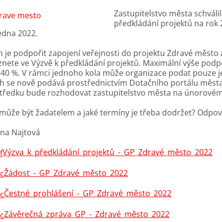
Zastupitelstvo města schváli
předkládání projektů na rok 
ledna 2022.
m je podpořit zapojení veřejnosti do projektu Zdravé město
znete ve Výzvě k předkládání projektů. Maximální výše pod
 40 %. V rámci jednoho kola může organizace podat pouze 
oh se nově podává prostřednictvím Dotačního portálu měst
tředku bude rozhodovat zastupitelstvo města na únorovém
může být žadatelem a jaké termíny je třeba dodržet? Odpově
na Najtová
Výzva_k_předkládání_projektů_-_GP_Zdravé_město_2022
Žádost_-_GP_Zdravé_město_2022
Čestné_prohlášení_-_GP_Zdravé_město_2022
Závěrečná_zpráva_GP_-_Zdravé_město_2022