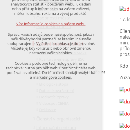
Významné objekty
udržení kontextu stránek (session): případná
analytických statistik používání webu, ukládání
přihlášení, volby jazyka, apod.
Místní části
nebo přístup k informacím na vašem zařízení,
měření obsahu, reklama a vývoj produktů.
Osobnosti města
Volitelná cookies
17. 
analytická pro anonymizované vyhodnocení
Více informací o cookies na našem webu
Partnerská města
návštěvnosti
Cíle
marketingová cookies
Správci vašich údajů bude naše společnost, jakož i
Strategické dokumenty
(Google,Hotjar,Leadfeeder))
nale
naši důvěryhodní partneři, se kterými neustále
min.
Zdravé město a MA21
spolupracujeme. Vyjádření souhlasu je dobrovolné.
Více informací o cookies na našem webu
příl
Můžete jej kdykoli zrušit nebo obnovit změnou
Zápisy z jednání ZM a MA21
nastavení vašich cookies.
pros
Kvalita veřejné správy BSC
Cookies a podobné technologie dělíme na
Kdo 
Analýza zdravotního stavu
Přijmout všechny cookies
technická: nutná pro běh webu, bez nichž nelze web
Zdravotní plán města Velké Meziříčí na
používat a volitelná. Do této části spadají analytická
Zuza
a marketingová cookies.
období 2021 - 2025
Odmítnout vše
Ekologická stopa
Dotazníková šetření
Hodnotící zprávy
Videospot CENIA
Deklarace
Členství v organizacích
Informační centrum