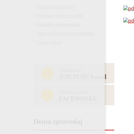
Dotační programy
Připravované projekty
Nabídka nemovitostí
Akce podporované městem
Cena města
Sledujte náš
YOUTUBE kanál
Fanděte nám na
FACEBOOKU
Denní zpravodaj