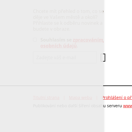
Chcete mít přehled o tom, co se
děje ve Vašem městě a okolí?
Přihlaste se k odběru novinek a
budete v obraze.
Souhlasím se
zpracováním
osobních údajů
.
Titulní strana
|
Mapa webu
|
Prohlášení o př
Publikování nebo další šíření obsahu serveru
www.