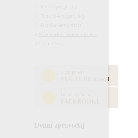
Dotační programy
Připravované projekty
Nabídka nemovitostí
Akce podporované městem
Cena města
Sledujte náš
YOUTUBE kanál
Fanděte nám na
FACEBOOKU
Denní zpravodaj