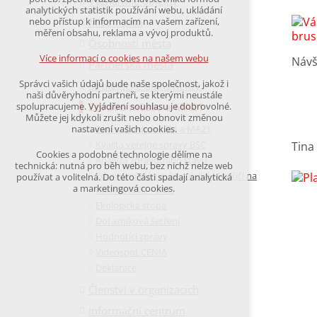
Významné objekty
udržení kontextu stránek (session): případná
analytických statistik používání webu, ukládání
přihlášení, volby jazyka, apod.
Místní části
nebo přístup k informacím na vašem zařízení,
měření obsahu, reklama a vývoj produktů.
Osobnosti města
Volitelná cookies
analytická pro anonymizované vyhodnocení
Více informací o cookies na našem webu
Návš
Partnerská města
návštěvnosti
marketingová cookies
Správci vašich údajů bude naše společnost, jakož i
Strategické dokumenty
(Google,Hotjar,Leadfeeder))
naši důvěryhodní partneři, se kterými neustále
Zdravé město a MA21
spolupracujeme. Vyjádření souhlasu je dobrovolné.
Více informací o cookies na našem webu
Můžete jej kdykoli zrušit nebo obnovit změnou
Zápisy z jednání ZM a MA21
nastavení vašich cookies.
Kvalita veřejné správy BSC
Tina
Cookies a podobné technologie dělíme na
Analýza zdravotního stavu
Přijmout všechny cookies
technická: nutná pro běh webu, bez nichž nelze web
Zdravotní plán města Velké Meziříčí na
používat a volitelná. Do této části spadají analytická
a marketingová cookies.
období 2021 - 2025
Odmítnout vše
Ekologická stopa
Dotazníková šetření
Hodnotící zprávy
Videospot CENIA
Deklarace
Členství v organizacích
Informační centrum