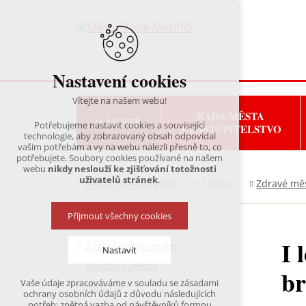
Nastavení cookies
Vítejte na našem webu!
RADA MĚSTA
O MĚSTĚ
Potřebujeme nastavit cookies a související
A ZASTUPITELSTVO
technologie, aby zobrazovaný obsah odpovídal
vašim potřebám a vy na webu nalezli přesně to, co
potřebujete. Soubory cookies používané na našem
webu
nikdy neslouží ke zjišťování totožnosti
uživatelů stránek
.
Město Velké Meziříčí
O městě
Zdravé mě
Přijmout všechny cookies
I 
Základní informace
Nastavit
Symboly města
br
Vaše údaje zpracováváme v souladu se zásadami
Historie
Technická cookies
ochrany osobních údajů z důvodu následujících
nutná pro provozování webu
potřeb: zpětná vazba od návštěvníků formou