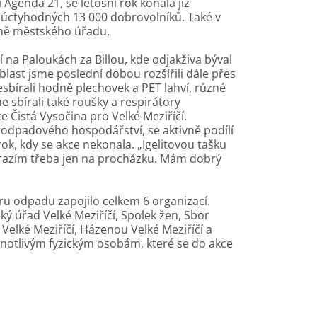
 Agenda 21, se letošní rok konala již
 úctyhodných 13 000 dobrovolníků. Také v
četně městského úřadu.
í na Paloukách za Billou, kde odjakživa býval
blast jsme poslední dobou rozšířili dále přes
sbírali hodně plechovek a PET lahví, různé
e sbírali také roušky a respirátory
e Čistá Vysočina pro Velké Meziříčí.
odpadového hospodářství, se aktivně podílí
rok, kdy se akce nekonala. „Igelitovou tašku
yrazím třeba jen na procházku. Mám dobrý
ru odpadu zapojilo celkem 6 organizací.
ký úřad Velké Meziříčí, Spolek žen, Sbor
Velké Meziříčí, Házenou Velké Meziříčí a
dnotlivým fyzickým osobám, které se do akce