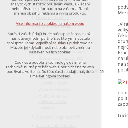
Významné objekty
udržení kontextu stránek (session): případná
analytických statistik používání webu, ukládání
podv
přihlášení, volby jazyka, apod.
Místní části
nebo přístup k informacím na vašem zařízení,
Mezi
měření obsahu, reklama a vývoj produktů.
Osobnosti města
Volitelná cookies
analytická pro anonymizované vyhodnocení
„V r
Více informací o cookies na našem webu
Partnerská města
návštěvnosti
velk
marketingová cookies
Správci vašich údajů bude naše společnost, jakož i
Strategické dokumenty
řeku
(Google,Hotjar,Leadfeeder))
naši důvěryhodní partneři, se kterými neustále
druh
Zdravé město a MA21
spolupracujeme. Vyjádření souhlasu je dobrovolné.
Více informací o cookies na našem webu
nejr
Můžete jej kdykoli zrušit nebo obnovit změnou
Zápisy z jednání ZM a MA21
Prac
nastavení vašich cookies.
na ú
Kvalita veřejné správy BSC
Cookies a podobné technologie dělíme na
na s
Analýza zdravotního stavu
Přijmout všechny cookies
technická: nutná pro běh webu, bez nichž nelze web
poci
Zdravotní plán města Velké Meziříčí na
používat a volitelná. Do této části spadají analytická
a marketingová cookies.
období 2021 - 2025
Odmítnout vše
Ekologická stopa
Dotazníková šetření
dobr
Hodnotící zprávy
poli
Videospot CENIA
zapo
Deklarace
Luci
Členství v organizacích
Informační centrum