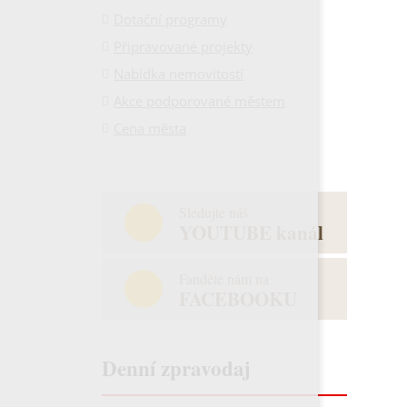
Dotační programy
Připravované projekty
Nabídka nemovitostí
Akce podporované městem
Cena města
Sledujte náš
YOUTUBE kanál
Fanděte nám na
FACEBOOKU
Denní zpravodaj