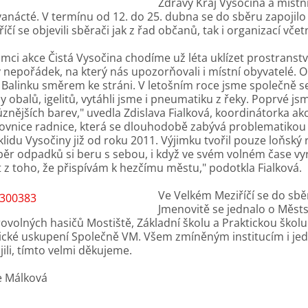
Zdravý Kraj Vysočina a místní
anácté. V termínu od 12. do 25. dubna se do sběru zapojilo
říčí se objevili sběrači jak z řad občanů, tak i organizací v
ámci akce Čistá Vysočina chodíme už léta uklízet prostranstv
ý nepořádek, na který nás upozorňovali i místní obyvatelé. O
 Balinku směrem ke stráni. V letošním roce jsme společně se
y obalů, igelitů, vytáhli jsme i pneumatiku z řeky. Poprvé jsm
ůznějších barev," uvedla Zdislava Fialková, koordinátorka akc
ovnice radnice, která se dlouhodobě zabývá problematikou 
klidu Vysočiny již od roku 2011. Výjimku tvořil pouze loňský 
běr odpadků si beru s sebou, i když ve svém volném čase v
t z toho, že přispívám k hezčímu městu," podotkla Fialková.
Ve Velkém Meziříčí se do sbě
Jmenovitě se jednalo o Městs
ovolných hasičů Mostiště, Základní školu a Praktickou školu 
tické uskupení Společně VM. Všem zmíněným institucím i je
jili, tímto velmi děkujeme.
e Málková