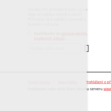
Chcete mít přehled o tom, co se
děje ve Vašem městě a okolí?
Přihlaste se k odběru novinek a
budete v obraze.
Souhlasím se
zpracováním
osobních údajů
.
Titulní strana
|
Mapa webu
|
Prohlášení o př
Publikování nebo další šíření obsahu serveru
www.