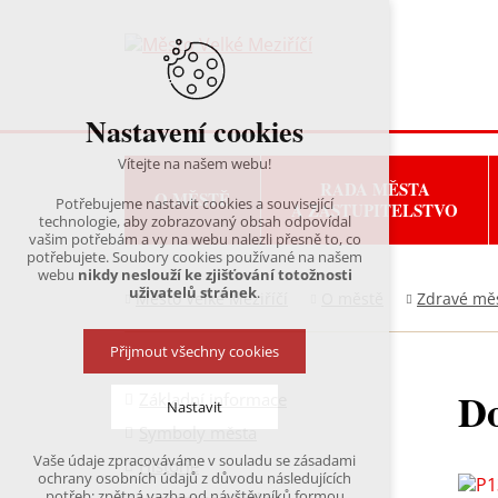
Nastavení cookies
Vítejte na našem webu!
RADA MĚSTA
O MĚSTĚ
Potřebujeme nastavit cookies a související
A ZASTUPITELSTVO
technologie, aby zobrazovaný obsah odpovídal
vašim potřebám a vy na webu nalezli přesně to, co
potřebujete. Soubory cookies používané na našem
webu
nikdy neslouží ke zjišťování totožnosti
uživatelů stránek
.
Město Velké Meziříčí
O městě
Zdravé mě
Přijmout všechny cookies
Do
Základní informace
Nastavit
Symboly města
Vaše údaje zpracováváme v souladu se zásadami
Historie
Technická cookies
ochrany osobních údajů z důvodu následujících
nutná pro provozování webu
potřeb: zpětná vazba od návštěvníků formou