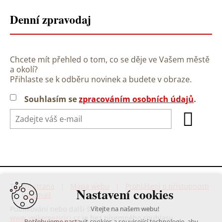
Denní zpravodaj
Chcete mít přehled o tom, co se děje ve Vašem městě
a okolí?
Přihlaste se k odběru novinek a budete v obraze.
Souhlasím se
zpracováním osobních údajů
.
Titulní strana
|
Mapa webu
|
Prohlášení o přístupnosti
Nastavení cookies
|
Webmail
Publikování nebo další šíření obsahu serveru
Vítejte na našem webu!
www.velkemezirici.cz
je bez písemného souhlasu
Potřebujeme nastavit cookies a související technologie, aby