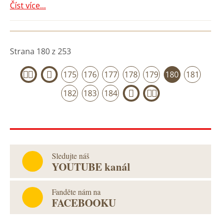
Číst více...
Strana 180 z 253
175
176
177
178
179
180
181
«
‹
182
183
184
›
»
Sledujte náš
YOUTUBE kanál
Fanděte nám na
FACEBOOKU