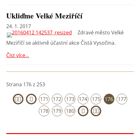
Ukliďme Velké Meziříčí
24. 1. 2017
Zdravé město Velké
Meziříčí se aktivně účastní akce Čistá Vysočina.
Číst více...
Strana 176 z 253
171
172
173
174
175
176
177
«
‹
178
179
180
›
»