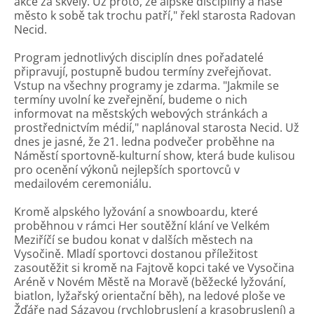
akce za skvělý. Už proto, že alpské disciplíny a naše
město k sobě tak trochu patří," řekl starosta Radovan
Necid.
Program jednotlivých disciplín dnes pořadatelé
připravují, postupně budou termíny zveřejňovat.
Vstup na všechny programy je zdarma. "Jakmile se
termíny uvolní ke zveřejnění, budeme o nich
informovat na městských webových stránkách a
prostřednictvím médií," naplánoval starosta Necid. Už
dnes je jasné, že 21. ledna podvečer proběhne na
Náměstí sportovně-kulturní show, která bude kulisou
pro ocenění výkonů nejlepších sportovců v
medailovém ceremoniálu.
Kromě alpského lyžování a snowboardu, které
proběhnou v rámci Her soutěžní klání ve Velkém
Meziříčí se budou konat v dalších městech na
Vysočině. Mladí sportovci dostanou příležitost
zasoutěžit si kromě na Fajtově kopci také ve Vysočina
Aréně v Novém Městě na Moravě (běžecké lyžování,
biatlon, lyžařský orientační běh), na ledové ploše ve
Žďáře nad Sázavou (rychlobruslení a krasobruslení) a