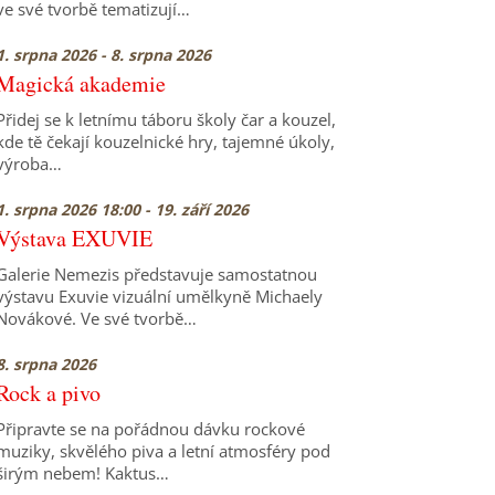
ve své tvorbě tematizují…
1. srpna 2026 - 8. srpna 2026
Magická akademie
Přidej se k letnímu táboru školy čar a kouzel,
kde tě čekají kouzelnické hry, tajemné úkoly,
výroba…
1. srpna 2026 18:00 - 19. září 2026
Výstava EXUVIE
Galerie Nemezis představuje samostatnou
výstavu Exuvie vizuální umělkyně Michaely
Novákové. Ve své tvorbě…
8. srpna 2026
Rock a pivo
Připravte se na pořádnou dávku rockové
muziky, skvělého piva a letní atmosféry pod
širým nebem! Kaktus…