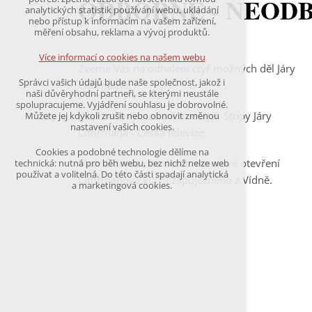
ODBORNĚ - NEOD
udržení kontextu stránek (session): případná
analytických statistik používání webu, ukládání
přihlášení, volby jazyka, apod.
nebo přístup k informacím na vašem zařízení,
měření obsahu, reklama a vývoj produktů.
Volitelná cookies
analytická pro anonymizované vyhodnocení
Více informací o cookies na našem webu
návštěvnosti
Zveme Vás na odhalení čtyř možných děl Járy
marketingová cookies
Správci vašich údajů bude naše společnost, jakož i
Cimrmana.
(Google,Hotjar,Leadfeeder))
naši důvěryhodní partneři, se kterými neustále
spolupracujeme. Vyjádření souhlasu je dobrovolné.
Více informací o cookies na našem webu
Doporučený studijní materiál: Stopy Járy
Můžete jej kdykoli zrušit nebo obnovit změnou
nastavení vašich cookies.
Cimrmana - Česká televize.
Cookies a podobné technologie dělíme na
Přijmout všechny cookies
Možná dojde i na desetiminutové otevření
technická: nutná pro běh webu, bez nichž nelze web
používat a volitelná. Do této části spadají analytická
Cimrmanova kufru zapůjčeného z Vídně.
a marketingová cookies.
Odmítnout vše