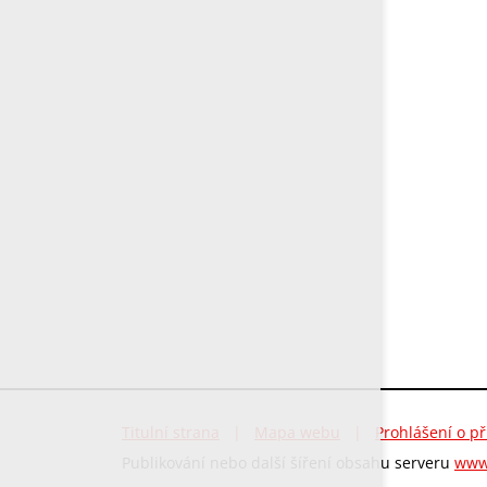
Titulní strana
|
Mapa webu
|
Prohlášení o př
Publikování nebo další šíření obsahu serveru
www.