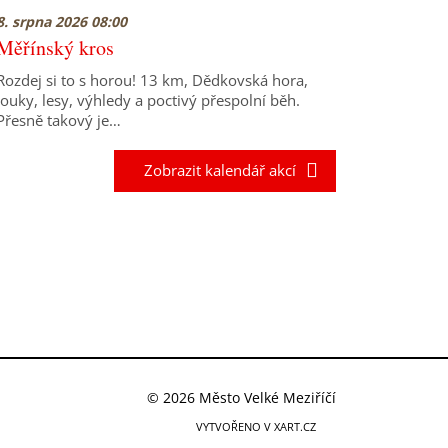
8. srpna 2026 08:00
Měřínský kros
Rozdej si to s horou! 13 km, Dědkovská hora,
louky, lesy, výhledy a poctivý přespolní běh.
Přesně takový je…
Zobrazit kalendář akcí
© 2026 Město Velké Meziříčí
VYTVOŘENO V XART.CZ