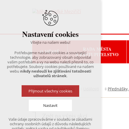
Nastavení cookies
Vítejte na našem webu!
RADA MĚSTA
O MĚSTĚ
Potřebujeme nastavit cookies a související
A ZASTUPITELSTVO
technologie, aby zobrazovaný obsah odpovídal
vašim potřebám a vy na webu nalezli přesně to, co
potřebujete. Soubory cookies používané na našem
webu
nikdy neslouží ke zjišťování totožnosti
uživatelů stránek
.
Město Velké Meziříčí
Události
Přednášky,
Přijmout všechny cookies
Nastavit
Zpět na výpis akcí
Vaše údaje zpracováváme v souladu se zásadami
Technická cookies
ochrany osobních údajů z důvodu následujících
nutná pro provozování webu
potřeb: zpětná vazba od návštěvníků formou