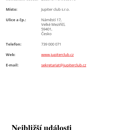
Místo:
Jupiter club s.r.o.
Ulice a čp.:
Náměstí 17,
Velké Meziříčí,
59401,
Česko
Telefon:
739 000 071
Web:
www.jupiterclub.cz
E-mail:
sekretariat@jupiterclub.cz
Nejbližší události