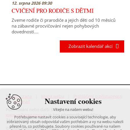
12. srpna 2026 09:30
CVIČENÍ PRO RODIČE S DĚTMI
Zveme rodiče či prarodiče a jejich děti od 10 měsíců
na zábavné procvičování nejen pohybových
dovedností.…
Zobrazit kalendář akcí
Titulní strana
|
Mapa webu
|
Prohlášení o přístupnosti
Nastavení cookies
|
Webmail
Publikování nebo další šíření obsahu serveru
Vítejte na našem webu!
www.velkemezirici.cz
je bez písemného souhlasu
Potřebujeme nastavit cookies a související technologie, aby
ZAKÁZÁNO!
zobrazovaný obsah odpovídal vašim potřebám a vy na webu nalezli
přesně to, co potřebujete. Soubory cookies používané na našem
© 2026 Město Velké Meziříčí