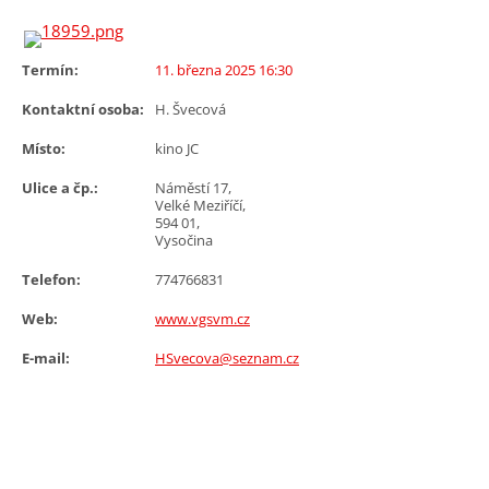
Termín:
11. března 2025 16:30
Kontaktní osoba:
H. Švecová
Místo:
kino JC
Ulice a čp.:
Náměstí 17,
Velké Meziříčí,
594 01,
Vysočina
Telefon:
774766831
Web:
www.vgsvm.cz
E-mail:
HSvecova@seznam.cz