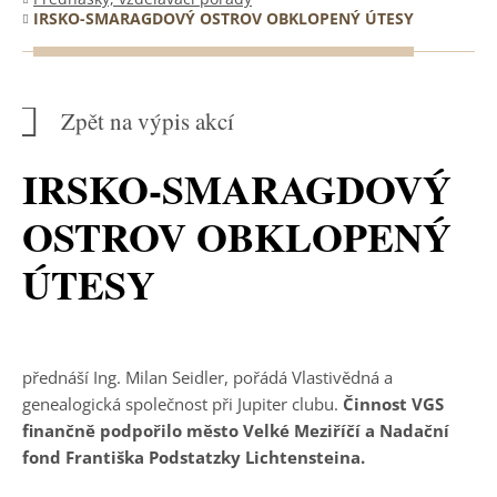
IRSKO-SMARAGDOVÝ OSTROV OBKLOPENÝ ÚTESY
Zpět na výpis akcí
IRSKO-SMARAGDOVÝ
OSTROV OBKLOPENÝ
ÚTESY
přednáší Ing. Milan Seidler, pořádá Vlastivědná a
genealogická společnost při Jupiter clubu.
Činnost VGS
finančně podpořilo město Velké Meziříčí a Nadační
fond Františka Podstatzky Lichtensteina.