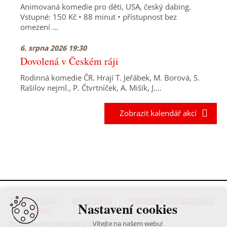
Animovaná komedie pro děti, USA, český dabing.
Vstupné: 150 Kč • 88 minut • přístupnost bez
omezení …
6. srpna 2026 19:30
Dovolená v Českém ráji
Rodinná komedie ČR. Hrají T. Jeřábek, M. Borová, S.
Rašilov nejml., P. Čtvrtníček, A. Mišík, J.…
Zobrazit kalendář akcí
Titulní strana
|
Mapa webu
|
Prohlášení o přístupnosti
Nastavení cookies
|
Webmail
Publikování nebo další šíření obsahu serveru
Vítejte na našem webu!