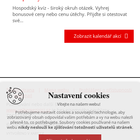
Hospodský kvíz - široký okruh otázek. Vyhrej
bonusové ceny nebo cenu útěchy. Přijďte si otestovat
své…
Zobrazit kalendář akcí
Titulní strana
|
Mapa webu
|
Prohlášení o přístupnosti
Nastavení cookies
|
Webmail
Publikování nebo další šíření obsahu serveru
Vítejte na našem webu!
www.velkemezirici.cz
je bez písemného souhlasu
Potřebujeme nastavit cookies a související technologie, aby
ZAKÁZÁNO!
zobrazovaný obsah odpovídal vašim potřebám a vy na webu nalezli
přesně to, co potřebujete. Soubory cookies používané na našem
© 2026 Město Velké Meziříčí
webu
nikdy neslouží ke zjišťování totožnosti uživatelů stránek
.
VYTVOŘENO V XART.CZ