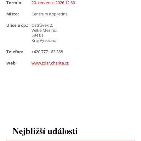
Termín:
20. července 2026 12:30
Místo:
Centrum Kopretina
Ulice a čp.:
Ostrůvek 2,
Velké Meziříčí,
594 01,
Kraj Vysočina
Telefon:
+420 777 183 388
Web:
www.zdar.charita.cz
Nejbližší události