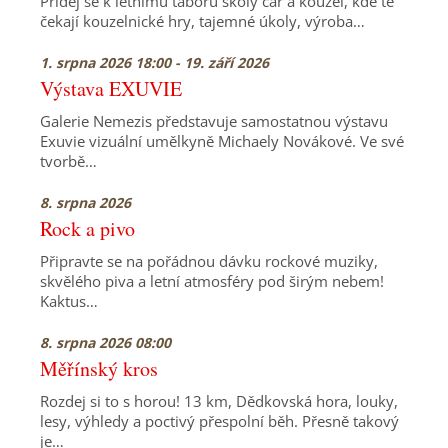
Přidej se k letnímu táboru školy čar a kouzel, kde tě
čekají kouzelnické hry, tajemné úkoly, výroba…
1. srpna 2026 18:00 - 19. září 2026
Výstava EXUVIE
Galerie Nemezis představuje samostatnou výstavu
Exuvie vizuální umělkyně Michaely Novákové. Ve své
tvorbě…
8. srpna 2026
Rock a pivo
Připravte se na pořádnou dávku rockové muziky,
skvělého piva a letní atmosféry pod širým nebem!
Kaktus…
8. srpna 2026 08:00
Měřínský kros
Rozdej si to s horou! 13 km, Dědkovská hora, louky,
lesy, výhledy a poctivý přespolní běh. Přesně takový
je…