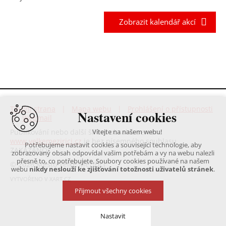
Zobrazit kalendář akcí
Titulní strana
|
Mapa webu
|
Prohlášení o přístupnosti
Nastavení cookies
|
Webmail
Publikování nebo další šíření obsahu serveru
Vítejte na našem webu!
www.velkemezirici.cz
je bez písemného souhlasu
Potřebujeme nastavit cookies a související technologie, aby
ZAKÁZÁNO!
zobrazovaný obsah odpovídal vašim potřebám a vy na webu nalezli
přesně to, co potřebujete. Soubory cookies používané na našem
© 2026 Město Velké Meziříčí
webu
nikdy neslouží ke zjišťování totožnosti uživatelů stránek
.
VYTVOŘENO V XART.CZ
Přijmout všechny cookies
Nastavit