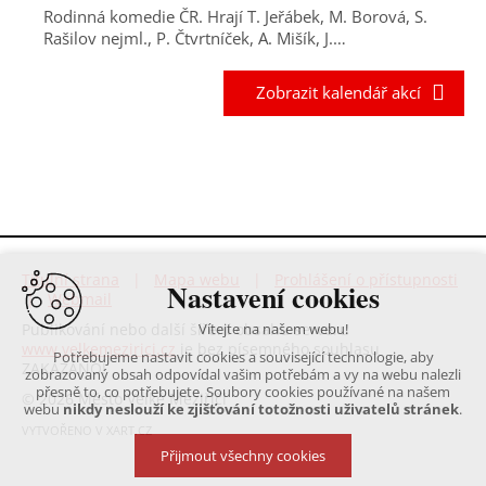
Rodinná komedie ČR. Hrají T. Jeřábek, M. Borová, S.
Rašilov nejml., P. Čtvrtníček, A. Mišík, J.…
Zobrazit kalendář akcí
Titulní strana
|
Mapa webu
|
Prohlášení o přístupnosti
Nastavení cookies
|
Webmail
Publikování nebo další šíření obsahu serveru
Vítejte na našem webu!
www.velkemezirici.cz
je bez písemného souhlasu
Potřebujeme nastavit cookies a související technologie, aby
ZAKÁZÁNO!
zobrazovaný obsah odpovídal vašim potřebám a vy na webu nalezli
přesně to, co potřebujete. Soubory cookies používané na našem
© 2026 Město Velké Meziříčí
webu
nikdy neslouží ke zjišťování totožnosti uživatelů stránek
.
VYTVOŘENO V XART.CZ
Přijmout všechny cookies