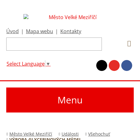
Úvod
|
Mapa webu
|
Kontakty
Select Language
▼
Menu
Město Velké Meziříčí
Události
Všehochuť
VÝROBA GLYCERINOVÝCH MÝDEL