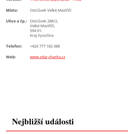
Místo:
Ostrůvek Velké Meziříčí
Ulice a čp.:
Ostrůvek 288/2,
Velké Meziříčí,
594 01,
Kraj Vysočina
Telefon:
+420 777 183 388
Web:
www.zdar.charita.cz
Nejbližší události