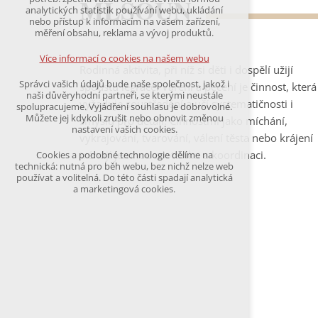
MLSOUN
udržení kontextu stránek (session): případná
analytických statistik používání webu, ukládání
přihlášení, volby jazyka, apod.
nebo přístup k informacím na vašem zařízení,
měření obsahu, reklama a vývoj produktů.
Volitelná cookies
analytická pro anonymizované vyhodnocení
Více informací o cookies na našem webu
návštěvnosti
Rodinná aktivita, při níž si děti i dospělí užijí
marketingová cookies
Správci vašich údajů bude naše společnost, jakož i
spoustu legrace. Vaření a pečení je činnost, která
(Google,Hotjar,Leadfeeder))
naši důvěryhodní partneři, se kterými neustále
vyžaduje soustředění a učí systematičnosti i
spolupracujeme. Vyjádření souhlasu je dobrovolné.
Více informací o cookies na našem webu
Můžete jej kdykoli zrušit nebo obnovit změnou
smyslu pro detail. Činnostmi jako míchání,
nastavení vašich cookies.
vykrajování, tvarování, válení těsta nebo krájení
trénují jemnou motoriku a koordinaci.
Cookies a podobné technologie dělíme na
Přijmout všechny cookies
technická: nutná pro běh webu, bez nichž nelze web
používat a volitelná. Do této části spadají analytická
a marketingová cookies.
Odmítnout vše