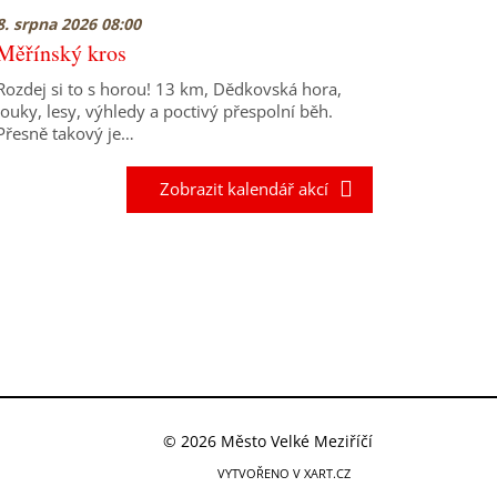
8. srpna 2026 08:00
Měřínský kros
Rozdej si to s horou! 13 km, Dědkovská hora,
louky, lesy, výhledy a poctivý přespolní běh.
Přesně takový je…
Zobrazit kalendář akcí
© 2026 Město Velké Meziříčí
VYTVOŘENO V XART.CZ