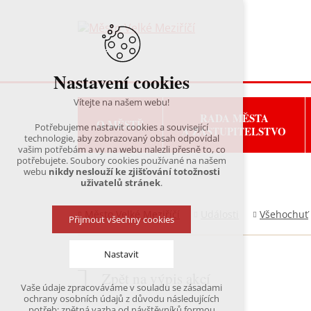
Nastavení cookies
Vítejte na našem webu!
RADA MĚSTA
O MĚSTĚ
Potřebujeme nastavit cookies a související
A ZASTUPITELSTVO
technologie, aby zobrazovaný obsah odpovídal
vašim potřebám a vy na webu nalezli přesně to, co
potřebujete. Soubory cookies používané na našem
webu
nikdy neslouží ke zjišťování totožnosti
uživatelů stránek
.
Město Velké Meziříčí
Události
Všehochuť
Přijmout všechny cookies
Nastavit
Zpět na výpis akcí
Vaše údaje zpracováváme v souladu se zásadami
Technická cookies
ochrany osobních údajů z důvodu následujících
nutná pro provozování webu
potřeb: zpětná vazba od návštěvníků formou