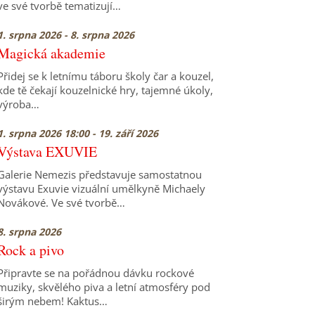
ve své tvorbě tematizují…
1. srpna 2026 - 8. srpna 2026
Magická akademie
Přidej se k letnímu táboru školy čar a kouzel,
kde tě čekají kouzelnické hry, tajemné úkoly,
výroba…
1. srpna 2026 18:00 - 19. září 2026
Výstava EXUVIE
Galerie Nemezis představuje samostatnou
výstavu Exuvie vizuální umělkyně Michaely
Novákové. Ve své tvorbě…
8. srpna 2026
Rock a pivo
Připravte se na pořádnou dávku rockové
muziky, skvělého piva a letní atmosféry pod
širým nebem! Kaktus…