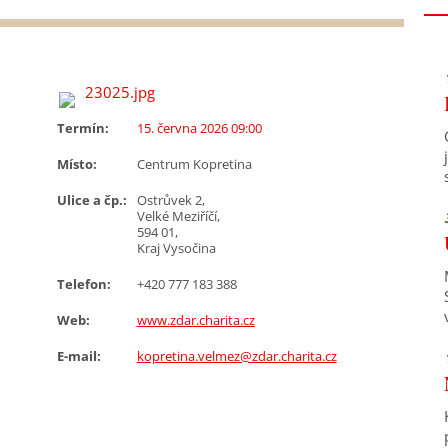
Termín:
15. června 2026 09:00
Místo:
Centrum Kopretina
Ulice a čp.:
Ostrůvek 2,
Velké Meziříčí,
594 01,
Kraj Vysočina
Telefon:
+420 777 183 388
Web:
www.zdar.charita.cz
E-mail:
kopretina.velmez@zdar.charita.cz