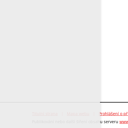
Titulní strana
|
Mapa webu
|
Prohlášení o př
Publikování nebo další šíření obsahu serveru
www.