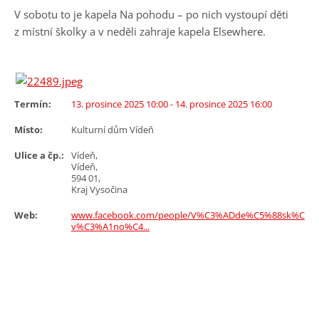
V sobotu to je kapela Na pohodu – po nich vystoupí děti
z místní školky a v neděli zahraje kapela Elsewhere.
Termín:
13. prosince 2025 10:00
- 14. prosince 2025 16:00
Místo:
Kulturní dům Vídeň
Ulice a čp.:
Vídeň,
Vídeň,
594 01,
Kraj Vysočina
Web:
www.facebook.com/people/V%C3%ADde%C5%88sk%C3%
v%C3%A1no%C4...