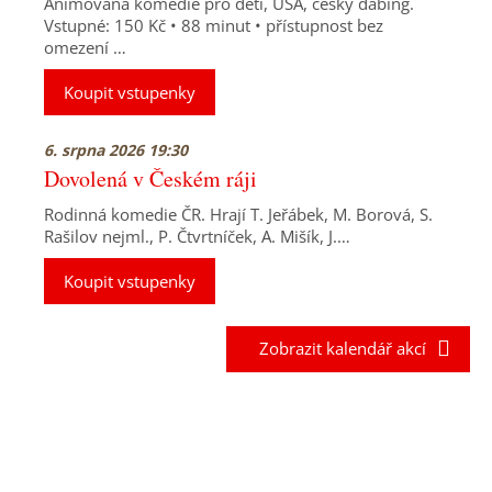
Animovaná komedie pro děti, USA, český dabing.
Vstupné: 150 Kč • 88 minut • přístupnost bez
omezení …
Koupit vstupenky
6. srpna 2026 19:30
Dovolená v Českém ráji
Rodinná komedie ČR. Hrají T. Jeřábek, M. Borová, S.
Rašilov nejml., P. Čtvrtníček, A. Mišík, J.…
Koupit vstupenky
Zobrazit kalendář akcí