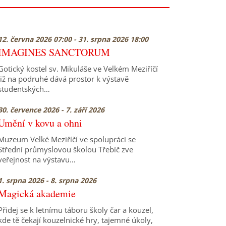
12. června 2026 07:00 - 31. srpna 2026 18:00
IMAGINES SANCTORUM
Gotický kostel sv. Mikuláše ve Velkém Meziříčí
již na podruhé dává prostor k výstavě
studentských…
30. července 2026 - 7. září 2026
Umění v kovu a ohni
Muzeum Velké Meziříčí ve spolupráci se
Střední průmyslovou školou Třebíč zve
veřejnost na výstavu…
1. srpna 2026 - 8. srpna 2026
Magická akademie
Přidej se k letnímu táboru školy čar a kouzel,
kde tě čekají kouzelnické hry, tajemné úkoly,