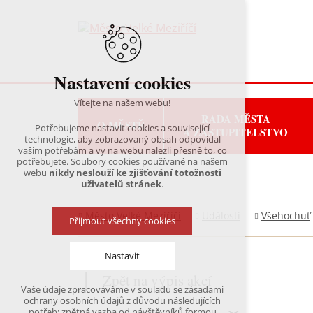
Nastavení cookies
Vítejte na našem webu!
RADA MĚSTA
O MĚSTĚ
Potřebujeme nastavit cookies a související
A ZASTUPITELSTVO
technologie, aby zobrazovaný obsah odpovídal
vašim potřebám a vy na webu nalezli přesně to, co
potřebujete. Soubory cookies používané na našem
webu
nikdy neslouží ke zjišťování totožnosti
uživatelů stránek
.
Město Velké Meziříčí
Události
Všehochuť
Přijmout všechny cookies
Nastavit
Zpět na výpis akcí
Vaše údaje zpracováváme v souladu se zásadami
Technická cookies
ochrany osobních údajů z důvodu následujících
nutná pro provozování webu
potřeb: zpětná vazba od návštěvníků formou