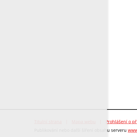
Titulní strana
|
Mapa webu
|
Prohlášení o př
Publikování nebo další šíření obsahu serveru
www.