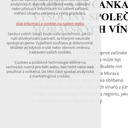
KAPELA LUČANKA
udržení kontextu stránek (session): případná
analytických statistik používání webu, ukládání
přihlášení, volby jazyka, apod.
nebo přístup k informacím na vašem zařízení,
VYSOČINY SPOLE
měření obsahu, reklama a vývoj produktů.
Volitelná cookies
analytická pro anonymizované vyhodnocení
Více informací o cookies na našem webu
MORAVSKÝCH VÍN
návštěvnosti
marketingová cookies
Správci vašich údajů bude naše společnost, jakož i
(Google,Hotjar,Leadfeeder))
naši důvěryhodní partneři, se kterými neustále
spolupracujeme. Vyjádření souhlasu je dobrovolné.
Více informací o cookies na našem webu
Můžete jej kdykoli zrušit nebo obnovit změnou
nastavení vašich cookies.
Ať už jste milovníkem vína nebo teprve začínáte
objevovat svět vína, degustace vína může být
Cookies a podobné technologie dělíme na
Přijmout všechny cookies
zábavnou a vzdělávací zkušeností. Budete mít
technická: nutná pro běh webu, bez nichž nelze web
používat a volitelná. Do této části spadají analytická
možnost ochutnat skvělá vína, která Morava
a marketingová cookies.
Odmítnout vše
nabízí, a možná i objevit nějaká nová oblíbená.
Představí se vína menších rodinných vinařů z již
Moravy včetně slavných bílých vín z regionu, jak
je Veltlínské zelené a Ryzlink rýnský.