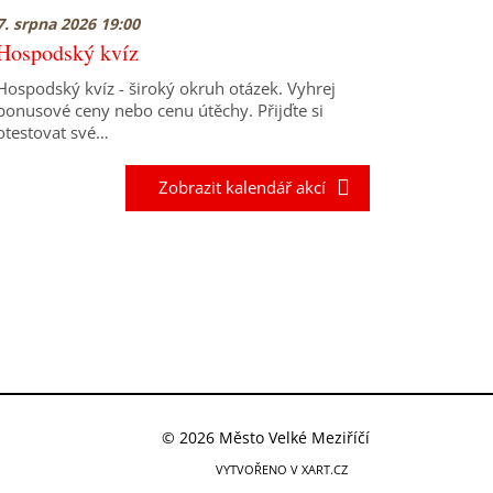
7. srpna 2026 19:00
Hospodský kvíz
Hospodský kvíz - široký okruh otázek. Vyhrej
bonusové ceny nebo cenu útěchy. Přijďte si
otestovat své…
Zobrazit kalendář akcí
© 2026 Město Velké Meziříčí
VYTVOŘENO V XART.CZ