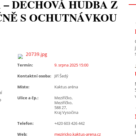
 – DECHOVÁ HUDBA Z
ČNĚ S OCHUTNÁVKOU
Termín:
9. srpna 2025 15:00
Kontaktní osoba:
Jiří Šedý
Místo:
Kaktus aréna
ní
Ulice a čp.:
Meziříčko,
o
Meziříčko,
588 27,
Kraj Vysočina
Telefon:
+420 603 426 442
Web:
meziricko.kaktus-arena.cz