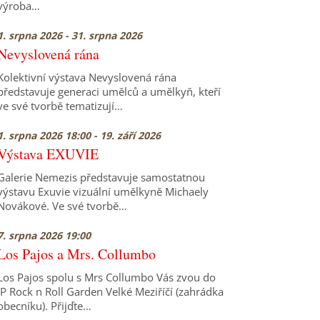
výroba…
1. srpna 2026 - 31. srpna 2026
Nevyslovená rána
Kolektivní výstava Nevyslovená rána
představuje generaci umělců a umělkyň, kteří
ve své tvorbě tematizují…
1. srpna 2026 18:00 - 19. září 2026
Výstava EXUVIE
Galerie Nemezis představuje samostatnou
výstavu Exuvie vizuální umělkyně Michaely
Novákové. Ve své tvorbě…
7. srpna 2026 19:00
Los Pajos a Mrs. Collumbo
Los Pajos spolu s Mrs Collumbo Vás zvou do
JP Rock n Roll Garden Velké Meziříčí (zahrádka
obecníku). Přijďte…