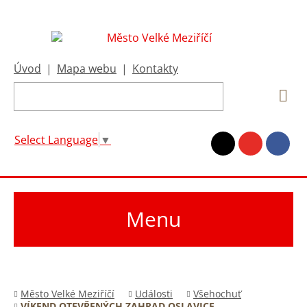
Úvod
|
Mapa webu
|
Kontakty
Select Language
▼
Menu
Město Velké Meziříčí
Události
Všehochuť
VÍKEND OTEVŘENÝCH ZAHRAD OSLAVICE