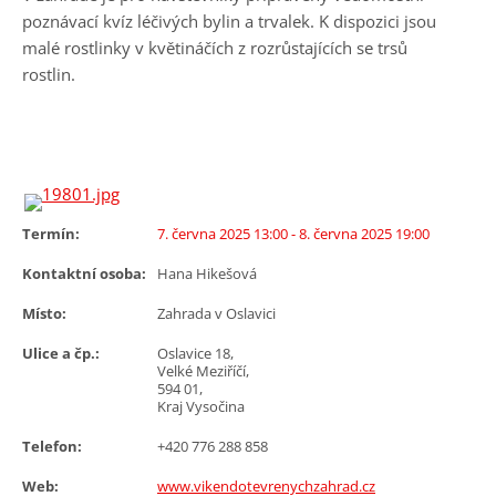
poznávací kvíz léčivých bylin a trvalek. K dispozici jsou
malé rostlinky v květináčích z rozrůstajících se trsů
rostlin.
Termín:
7. června 2025 13:00
- 8. června 2025 19:00
Kontaktní osoba:
Hana Hikešová
Místo:
Zahrada v Oslavici
Ulice a čp.:
Oslavice 18,
Velké Meziříčí,
594 01,
Kraj Vysočina
Telefon:
+420 776 288 858
Web:
www.vikendotevrenychzahrad.cz