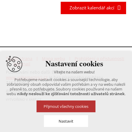
Zobrazit kalendář akcí
Titulní strana
|
Mapa webu
|
Prohlášení o přístupnosti
Nastavení cookies
|
Webmail
Publikování nebo další šíření obsahu serveru
Vítejte na našem webu!
www.velkemezirici.cz
je bez písemného souhlasu
Potřebujeme nastavit cookies a související technologie, aby
ZAKÁZÁNO!
zobrazovaný obsah odpovídal vašim potřebám a vy na webu nalezli
přesně to, co potřebujete. Soubory cookies používané na našem
© 2026 Město Velké Meziříčí
webu
nikdy neslouží ke zjišťování totožnosti uživatelů stránek
.
VYTVOŘENO V XART.CZ
Přijmout všechny cookies
Nastavit