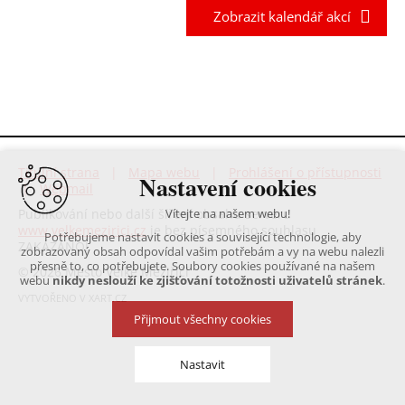
Zobrazit kalendář akcí
Titulní strana
|
Mapa webu
|
Prohlášení o přístupnosti
Nastavení cookies
|
Webmail
Publikování nebo další šíření obsahu serveru
Vítejte na našem webu!
www.velkemezirici.cz
je bez písemného souhlasu
Potřebujeme nastavit cookies a související technologie, aby
ZAKÁZÁNO!
zobrazovaný obsah odpovídal vašim potřebám a vy na webu nalezli
přesně to, co potřebujete. Soubory cookies používané na našem
© 2026 Město Velké Meziříčí
webu
nikdy neslouží ke zjišťování totožnosti uživatelů stránek
.
VYTVOŘENO V XART.CZ
Přijmout všechny cookies
Nastavit