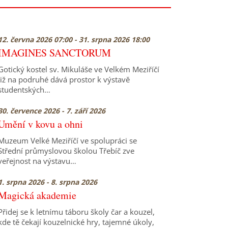
12. června 2026 07:00 - 31. srpna 2026 18:00
IMAGINES SANCTORUM
Gotický kostel sv. Mikuláše ve Velkém Meziříčí
již na podruhé dává prostor k výstavě
studentských…
30. července 2026 - 7. září 2026
Umění v kovu a ohni
Muzeum Velké Meziříčí ve spolupráci se
Střední průmyslovou školou Třebíč zve
veřejnost na výstavu…
1. srpna 2026 - 8. srpna 2026
Magická akademie
Přidej se k letnímu táboru školy čar a kouzel,
kde tě čekají kouzelnické hry, tajemné úkoly,