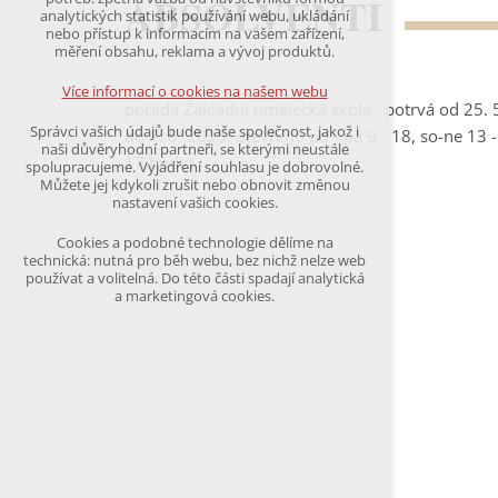
ABSOLVENTI
udržení kontextu stránek (session): případná
analytických statistik používání webu, ukládání
přihlášení, volby jazyka, apod.
nebo přístup k informacím na vašem zařízení,
měření obsahu, reklama a vývoj produktů.
Volitelná cookies
analytická pro anonymizované vyhodnocení
Více informací o cookies na našem webu
návštěvnosti
pořádá Základní umělecká škola, potrvá od 25. 
marketingová cookies
Správci vašich údajů bude naše společnost, jakož i
do 1. 6. 2025, otevřeno po - pá 9 - 18, so-ne 13 -
(Google,Hotjar,Leadfeeder))
naši důvěryhodní partneři, se kterými neustále
17 hodin.
spolupracujeme. Vyjádření souhlasu je dobrovolné.
Více informací o cookies na našem webu
Můžete jej kdykoli zrušit nebo obnovit změnou
nastavení vašich cookies.
Cookies a podobné technologie dělíme na
Přijmout všechny cookies
technická: nutná pro běh webu, bez nichž nelze web
používat a volitelná. Do této části spadají analytická
a marketingová cookies.
Odmítnout vše