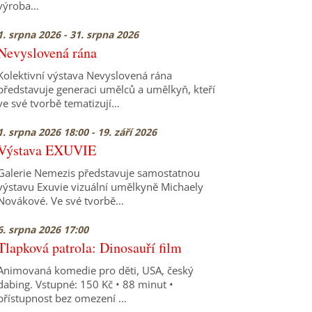
výroba…
1. srpna 2026 - 31. srpna 2026
Nevyslovená rána
Kolektivní výstava Nevyslovená rána
představuje generaci umělců a umělkyň, kteří
ve své tvorbě tematizují…
1. srpna 2026 18:00 - 19. září 2026
Výstava EXUVIE
Galerie Nemezis představuje samostatnou
výstavu Exuvie vizuální umělkyně Michaely
Novákové. Ve své tvorbě…
6. srpna 2026 17:00
Tlapková patrola: Dinosauří film
Animovaná komedie pro děti, USA, český
dabing. Vstupné: 150 Kč • 88 minut •
přístupnost bez omezení …