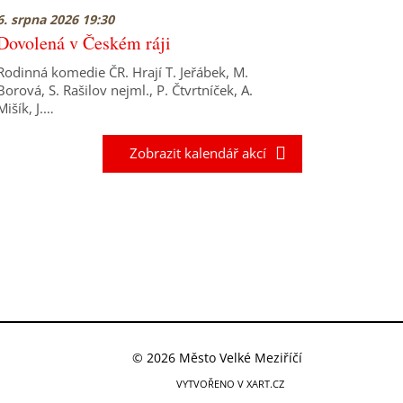
6. srpna 2026 19:30
Dovolená v Českém ráji
Rodinná komedie ČR. Hrají T. Jeřábek, M.
Borová, S. Rašilov nejml., P. Čtvrtníček, A.
Mišík, J.…
Zobrazit kalendář akcí
© 2026 Město Velké Meziříčí
VYTVOŘENO V XART.CZ