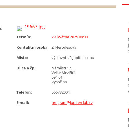
5.
Termín:
29. května 2025 09:00
Kontaktní osoba:
Z. Herodesová
Místo:
výstavní síň Jupiter clubu
Ulice a čp.:
Náměstí 17,
Velké Meziříčí,
594 01,
Vysočina
Telefon:
566782004
E-mail:
program@jupiterclub.cz