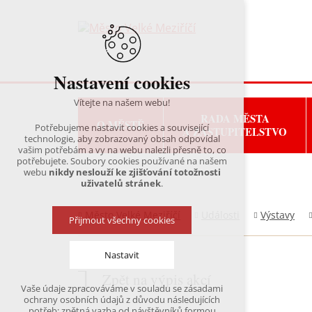
Nastavení cookies
Vítejte na našem webu!
RADA MĚSTA
O MĚSTĚ
Potřebujeme nastavit cookies a související
A ZASTUPITELSTVO
technologie, aby zobrazovaný obsah odpovídal
vašim potřebám a vy na webu nalezli přesně to, co
potřebujete. Soubory cookies používané na našem
webu
nikdy neslouží ke zjišťování totožnosti
uživatelů stránek
.
Město Velké Meziříčí
Události
Výstavy
Přijmout všechny cookies
Nastavit
Zpět na výpis akcí
Vaše údaje zpracováváme v souladu se zásadami
Technická cookies
ochrany osobních údajů z důvodu následujících
nutná pro provozování webu
potřeb: zpětná vazba od návštěvníků formou