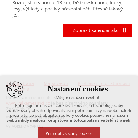
Rozdej si to s horou! 13 km, Dědkovská hora, louky,
lesy, výhledy a poctivý přespolní běh. Přesně takový
je…
Zobrazit kalendář akcí
Titulní strana
|
Mapa webu
|
Prohlášení o přístupnosti
Nastavení cookies
|
Webmail
Publikování nebo další šíření obsahu serveru
Vítejte na našem webu!
www.velkemezirici.cz
je bez písemného souhlasu
Potřebujeme nastavit cookies a související technologie, aby
ZAKÁZÁNO!
zobrazovaný obsah odpovídal vašim potřebám a vy na webu nalezli
přesně to, co potřebujete. Soubory cookies používané na našem
© 2026 Město Velké Meziříčí
webu
nikdy neslouží ke zjišťování totožnosti uživatelů stránek
.
VYTVOŘENO V XART.CZ
Přijmout všechny cookies