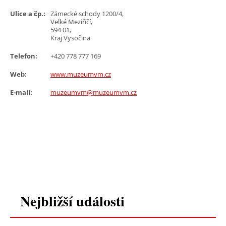
Ulice a čp.:
Zámecké schody 1200/4,
Velké Meziříčí,
594 01,
Kraj Vysočina
Telefon:
+420 778 777 169
Web:
www.muzeumvm.cz
E-mail:
muzeumvm@muzeumvm.cz
Nejbližší události