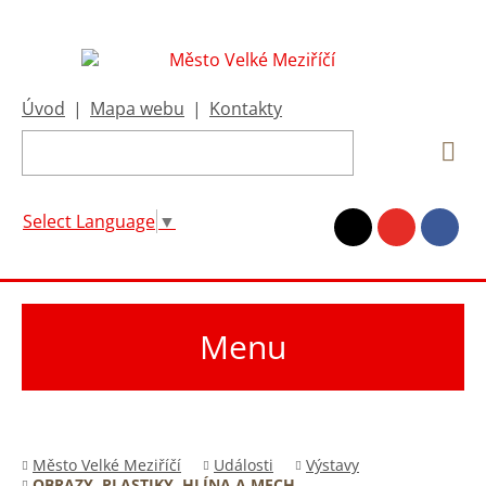
Úvod
|
Mapa webu
|
Kontakty
Select Language
▼
Menu
Město Velké Meziříčí
Události
Výstavy
OBRAZY, PLASTIKY, HLÍNA A MECH