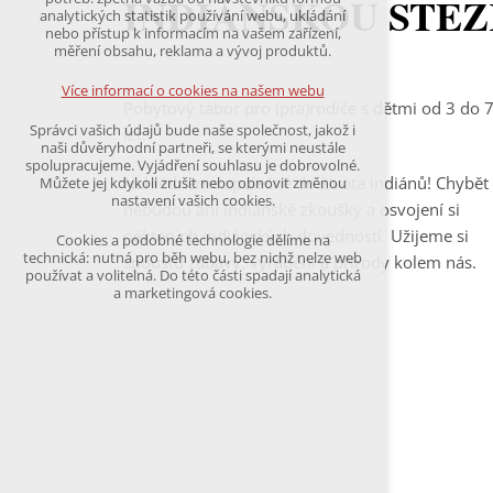
INDIÁNSKOU STE
udržení kontextu stránek (session): případná
analytických statistik používání webu, ukládání
přihlášení, volby jazyka, apod.
nebo přístup k informacím na vašem zařízení,
měření obsahu, reklama a vývoj produktů.
Volitelná cookies
analytická pro anonymizované vyhodnocení
Více informací o cookies na našem webu
návštěvnosti
Pobytový tábor pro (pra)rodiče s dětmi od 3 do 
marketingová cookies
Správci vašich údajů bude naše společnost, jakož i
let.
(Google,Hotjar,Leadfeeder))
naši důvěryhodní partneři, se kterými neustále
spolupracujeme. Vyjádření souhlasu je dobrovolné.
Více informací o cookies na našem webu
Nahlédněme společně do života indiánů! Chybět
Můžete jej kdykoli zrušit nebo obnovit změnou
nastavení vašich cookies.
nebudou ani indiánské zkoušky a osvojení si
některých indiánských dovedností. Užijeme si
Cookies a podobné technologie dělíme na
Přijmout všechny cookies
technická: nutná pro běh webu, bez nichž nelze web
spoustu zábavy, vyrábění a přírody kolem nás.
používat a volitelná. Do této části spadají analytická
a marketingová cookies.
Odmítnout vše