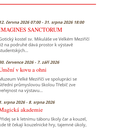
12. června 2026 07:00 - 31. srpna 2026 18:00
IMAGINES SANCTORUM
Gotický kostel sv. Mikuláše ve Velkém Meziříčí
již na podruhé dává prostor k výstavě
studentských…
30. července 2026 - 7. září 2026
Umění v kovu a ohni
Muzeum Velké Meziříčí ve spolupráci se
Střední průmyslovou školou Třebíč zve
veřejnost na výstavu…
1. srpna 2026 - 8. srpna 2026
Magická akademie
Přidej se k letnímu táboru školy čar a kouzel,
kde tě čekají kouzelnické hry, tajemné úkoly,