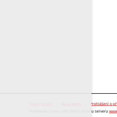
Titulní strana
|
Mapa webu
|
Prohlášení o př
Publikování nebo další šíření obsahu serveru
www.