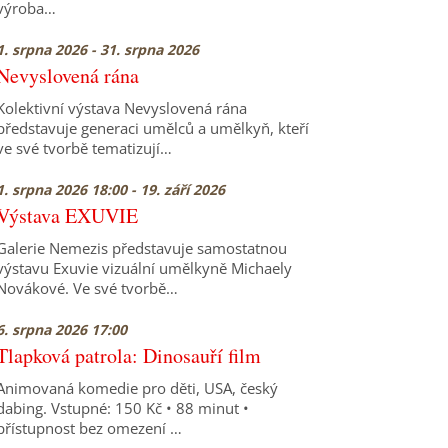
výroba…
1. srpna 2026 - 31. srpna 2026
Nevyslovená rána
Kolektivní výstava Nevyslovená rána
představuje generaci umělců a umělkyň, kteří
ve své tvorbě tematizují…
1. srpna 2026 18:00 - 19. září 2026
Výstava EXUVIE
Galerie Nemezis představuje samostatnou
výstavu Exuvie vizuální umělkyně Michaely
Novákové. Ve své tvorbě…
6. srpna 2026 17:00
Tlapková patrola: Dinosauří film
Animovaná komedie pro děti, USA, český
dabing. Vstupné: 150 Kč • 88 minut •
přístupnost bez omezení …