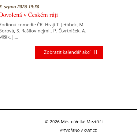
6. srpna 2026 19:30
Dovolená v Českém ráji
Rodinná komedie ČR. Hrají T. Jeřábek, M.
Borová, S. Rašilov nejml., P. Čtvrtníček, A.
Mišík, J.…
Zobrazit kalendář akcí
© 2026 Město Velké Meziříčí
VYTVOŘENO V XART.CZ