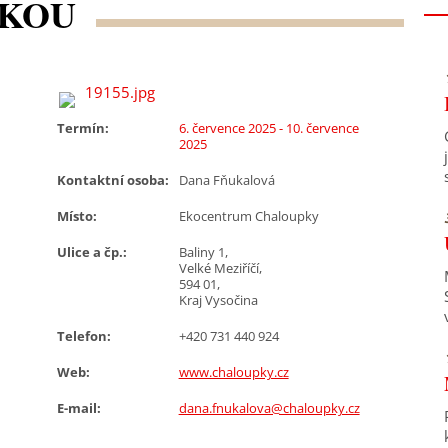
ZKOU
7
Termín:
6. července 2025
- 10. července
2025
Kontaktní osoba:
Dana Fňukalová
Místo:
Ekocentrum Chaloupky
Ulice a čp.:
Baliny 1,
Velké Meziříčí,
594 01,
Kraj Vysočina
Telefon:
+420 731 440 924
Web:
www.chaloupky.cz
E-mail:
dana.fnukalova@chaloupky.cz