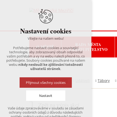
Nastavení cookies
Vítejte na našem webu!
RADA MĚSTA
O MĚSTĚ
Potřebujeme nastavit cookies a související
A ZASTUPITELSTVO
technologie, aby zobrazovaný obsah odpovídal
vašim potřebám a vy na webu nalezli přesně to, co
potřebujete. Soubory cookies používané na našem
webu
nikdy neslouží ke zjišťování totožnosti
uživatelů stránek
.
Město Velké Meziříčí
Události
Tábory
Přijmout všechny cookies
Nastavit
Zpět na výpis akcí
Vaše údaje zpracováváme v souladu se zásadami
Technická cookies
ochrany osobních údajů z důvodu následujících
nutná pro provozování webu
potřeb: zpětná vazba od návštěvníků formou