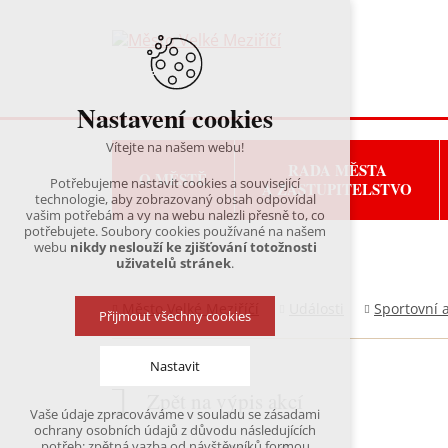
Nastavení cookies
Vítejte na našem webu!
RADA MĚSTA
O MĚSTĚ
Potřebujeme nastavit cookies a související
A ZASTUPITELSTVO
technologie, aby zobrazovaný obsah odpovídal
vašim potřebám a vy na webu nalezli přesně to, co
potřebujete. Soubory cookies používané na našem
webu
nikdy neslouží ke zjišťování totožnosti
uživatelů stránek
.
Město Velké Meziříčí
Události
Sportovní 
Přijmout všechny cookies
Nastavit
Zpět na výpis akcí
Vaše údaje zpracováváme v souladu se zásadami
Technická cookies
ochrany osobních údajů z důvodu následujících
nutná pro provozování webu
potřeb: zpětná vazba od návštěvníků formou