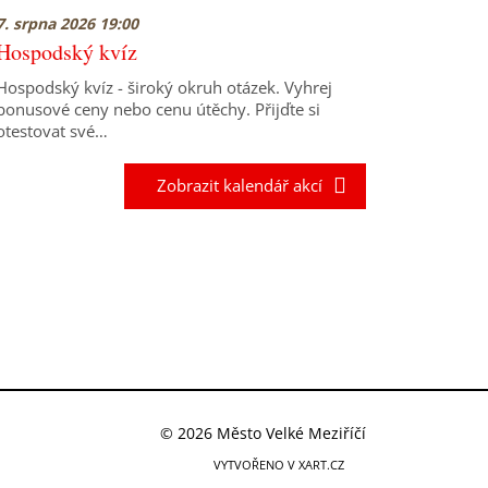
7. srpna 2026 19:00
Hospodský kvíz
Hospodský kvíz - široký okruh otázek. Vyhrej
bonusové ceny nebo cenu útěchy. Přijďte si
otestovat své…
Zobrazit kalendář akcí
© 2026 Město Velké Meziříčí
VYTVOŘENO V XART.CZ