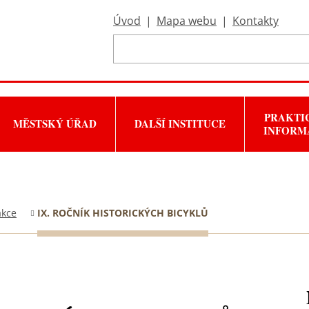
Úvod
|
Mapa webu
|
Kontakty
PRAKTI
MĚSTSKÝ ÚŘAD
DALŠÍ INSTITUCE
INFORM
akce
IX. ROČNÍK HISTORICKÝCH BICYKLŮ