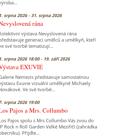
výroba…
1. srpna 2026 - 31. srpna 2026
Nevyslovená rána
Kolektivní výstava Nevyslovená rána
představuje generaci umělců a umělkyň, kteří
ve své tvorbě tematizují…
1. srpna 2026 18:00 - 19. září 2026
Výstava EXUVIE
Galerie Nemezis představuje samostatnou
výstavu Exuvie vizuální umělkyně Michaely
Novákové. Ve své tvorbě…
7. srpna 2026 19:00
Los Pajos a Mrs. Collumbo
Los Pajos spolu s Mrs Collumbo Vás zvou do
JP Rock n Roll Garden Velké Meziříčí (zahrádka
obecníku). Přijďte…