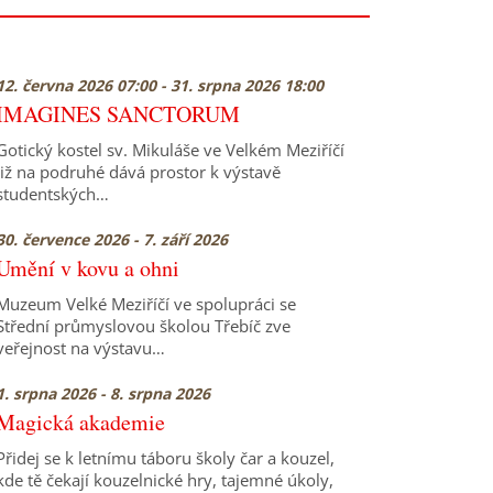
12. června 2026 07:00 - 31. srpna 2026 18:00
IMAGINES SANCTORUM
Gotický kostel sv. Mikuláše ve Velkém Meziříčí
již na podruhé dává prostor k výstavě
studentských…
30. července 2026 - 7. září 2026
Umění v kovu a ohni
Muzeum Velké Meziříčí ve spolupráci se
Střední průmyslovou školou Třebíč zve
veřejnost na výstavu…
1. srpna 2026 - 8. srpna 2026
Magická akademie
Přidej se k letnímu táboru školy čar a kouzel,
kde tě čekají kouzelnické hry, tajemné úkoly,