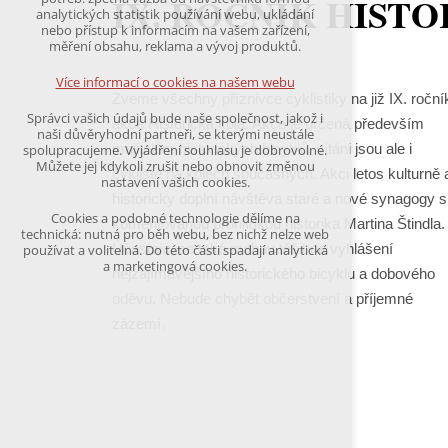
IX. ROČNÍK HIST
udržení kontextu stránek (session): případná
analytických statistik používání webu, ukládání
přihlášení, volby jazyka, apod.
nebo přístup k informacím na vašem zařízení,
měření obsahu, reklama a vývoj produktů.
Volitelná cookies
analytická pro anonymizované vyhodnocení
Více informací o cookies na našem webu
návštěvnosti
Zveme všechny příznivce cyklistiky na již IX. roční
marketingová cookies
Správci vašich údajů bude naše společnost, jakož i
akce Historická kola. Akce je určená především
(Google,Hotjar,Leadfeeder))
naši důvěryhodní partneři, se kterými neustále
majitelům historických bicyklů, vítáni jsou ale i
spolupracujeme. Vyjádření souhlasu je dobrovolné.
Více informací o cookies na našem webu
Můžete jej kdykoli zrušit nebo obnovit změnou
cyklisté na kolech současných. Akci letos kulturně 
nastavení vašich cookies.
historicky doplní návštěva staré a nové synagogy s
Cookies a podobné technologie dělíme na
komentovanou prohlídkou historika Martina Štindla.
Přijmout všechny cookies
technická: nutná pro běh webu, bez nichž nelze web
Účastníci se také mohou těšit na vyhlášení
používat a volitelná. Do této části spadají analytická
a marketingová cookies.
nejzajímavějšího historického bicyklu a dobového
Odmítnout vše
oděvu. Nebude chybět občerstvení a příjemné
zázemí.