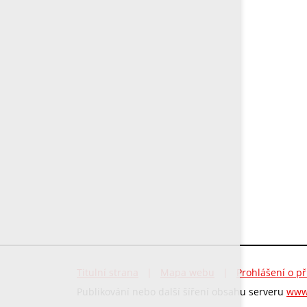
Titulní strana
|
Mapa webu
|
Prohlášení o př
Publikování nebo další šíření obsahu serveru
www.