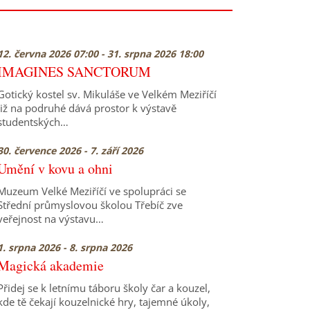
12. června 2026 07:00 - 31. srpna 2026 18:00
IMAGINES SANCTORUM
Gotický kostel sv. Mikuláše ve Velkém Meziříčí
již na podruhé dává prostor k výstavě
studentských…
30. července 2026 - 7. září 2026
Umění v kovu a ohni
Muzeum Velké Meziříčí ve spolupráci se
Střední průmyslovou školou Třebíč zve
veřejnost na výstavu…
1. srpna 2026 - 8. srpna 2026
Magická akademie
Přidej se k letnímu táboru školy čar a kouzel,
kde tě čekají kouzelnické hry, tajemné úkoly,