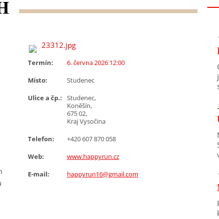
H
Termín:
6. června 2026 12:00
Místo:
Studenec
Ulice a čp.:
Studenec,
Koněšín,
675 02,
Kraj Vysočina
Telefon:
+420 607 870 058
Web:
www.happyrun.cz
m
E-mail:
happyrun16@gmail.com
u