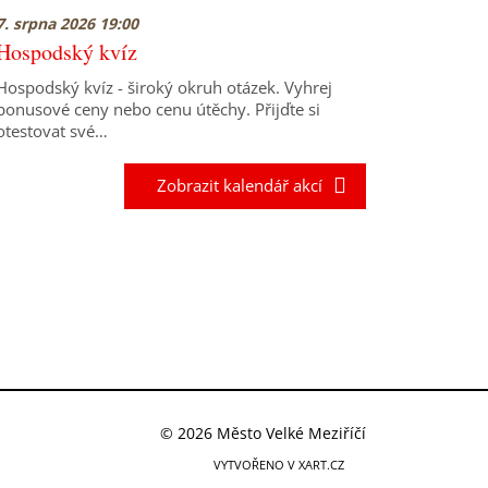
7. srpna 2026 19:00
Hospodský kvíz
Hospodský kvíz - široký okruh otázek. Vyhrej
bonusové ceny nebo cenu útěchy. Přijďte si
otestovat své…
Zobrazit kalendář akcí
© 2026 Město Velké Meziříčí
VYTVOŘENO V XART.CZ