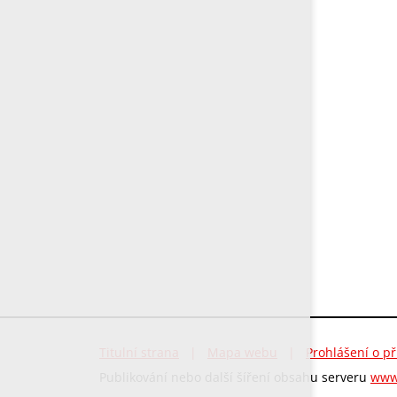
Titulní strana
|
Mapa webu
|
Prohlášení o př
Publikování nebo další šíření obsahu serveru
www.