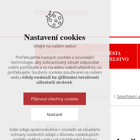
Nastavení cookies
Vítejte na našem webu!
RADA MĚSTA
O MĚSTĚ
Potřebujeme nastavit cookies a související
A ZASTUPITELSTVO
technologie, aby zobrazovaný obsah odpovídal
vašim potřebám a vy na webu nalezli přesně to, co
potřebujete. Soubory cookies používané na našem
webu
nikdy neslouží ke zjišťování totožnosti
uživatelů stránek
.
Město Velké Meziříčí
Události
Sportovní 
Přijmout všechny cookies
Nastavit
Zpět na výpis akcí
Vaše údaje zpracováváme v souladu se zásadami
Technická cookies
ochrany osobních údajů z důvodu následujících
nutná pro provozování webu
potřeb: zpětná vazba od návštěvníků formou