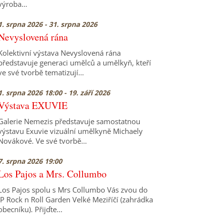
výroba…
1. srpna 2026 - 31. srpna 2026
Nevyslovená rána
Kolektivní výstava Nevyslovená rána
představuje generaci umělců a umělkyň, kteří
ve své tvorbě tematizují…
1. srpna 2026 18:00 - 19. září 2026
Výstava EXUVIE
Galerie Nemezis představuje samostatnou
výstavu Exuvie vizuální umělkyně Michaely
Novákové. Ve své tvorbě…
7. srpna 2026 19:00
Los Pajos a Mrs. Collumbo
Los Pajos spolu s Mrs Collumbo Vás zvou do
JP Rock n Roll Garden Velké Meziříčí (zahrádka
obecníku). Přijďte…