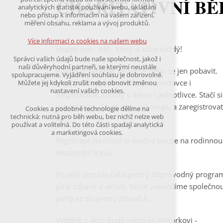
CHARITATIVNÍ BĚ
udržení kontextu stránek (session): případná
analytických statistik používání webu, ukládání
přihlášení, volby jazyka, apod.
nebo přístup k informacím na vašem zařízení,
měření obsahu, reklama a vývoj produktů.
Volitelná cookies
analytická pro anonymizované vyhodnocení
Více informací o cookies na našem webu
návštěvnosti
Happy run - běh, který si užije každý!
marketingová cookies
Správci vašich údajů bude naše společnost, jakož i
(Google,Hotjar,Leadfeeder))
naši důvěryhodní partneři, se kterými neustále
Přijďte si zaběhat, projít se nebo se jen pobavit.
spolupracujeme. Vyjádření souhlasu je dobrovolné.
Více informací o cookies na našem webu
Happy Run je pro všechny – sportovce i
Můžete jej kdykoli zrušit nebo obnovit změnou
nastavení vašich cookies.
nesportovce, rodiny s dětmi i jednotlivce. Stačí si
vybrat trasu, která vám vyhovuje, a zaregistrovat
Cookies a podobné technologie dělíme na
Přijmout všechny cookies
technická: nutná pro běh webu, bez nichž nelze web
se.
používat a volitelná. Do této části spadají analytická
a marketingová cookies.
Odmítnout vše
Registrace na místě je možná pouze na rodinnou
nezávodní trasu.
Po celý den vás čeká pestrý doprovodný progra
plný zábavy a aktivit. Večer zakončíme společno
party se skupinou Jornad II.
Výtěžek z akce bude věnován Viktorkovi -