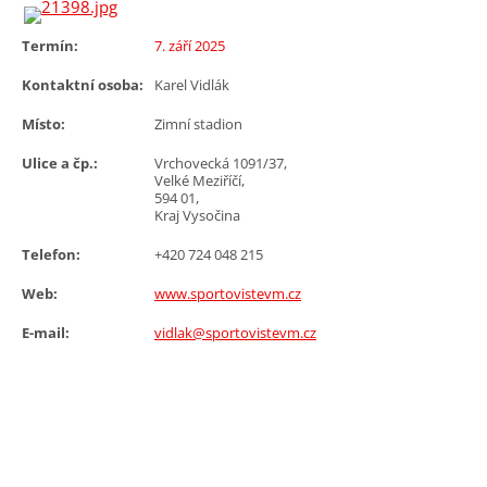
Termín:
7. září 2025
Kontaktní osoba:
Karel Vidlák
Místo:
Zimní stadion
Ulice a čp.:
Vrchovecká 1091/37,
Velké Meziříčí,
594 01,
Kraj Vysočina
Telefon:
+420 724 048 215
Web:
www.sportovistevm.cz
E-mail:
vidlak@sportovistevm.cz