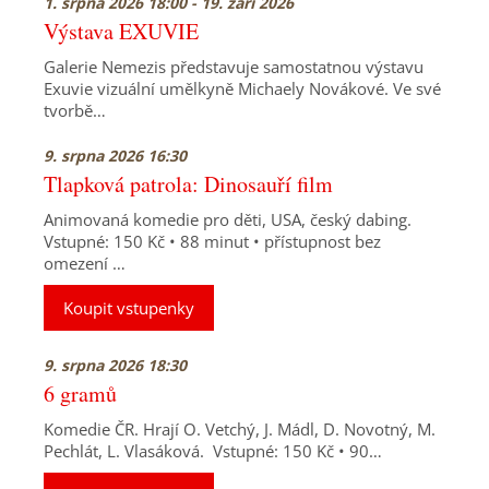
1. srpna 2026 18:00 - 19. září 2026
Výstava EXUVIE
Galerie Nemezis představuje samostatnou výstavu
Exuvie vizuální umělkyně Michaely Novákové. Ve své
tvorbě…
9. srpna 2026 16:30
Tlapková patrola: Dinosauří film
Animovaná komedie pro děti, USA, český dabing.
Vstupné: 150 Kč • 88 minut • přístupnost bez
omezení …
Koupit vstupenky
9. srpna 2026 18:30
6 gramů
Komedie ČR. Hrají O. Vetchý, J. Mádl, D. Novotný, M.
Pechlát, L. Vlasáková. Vstupné: 150 Kč • 90…