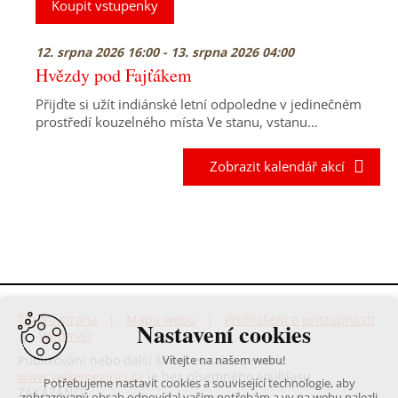
Koupit vstupenky
12. srpna 2026 16:00 - 13. srpna 2026 04:00
Hvězdy pod Fajťákem
Přijďte si užít indiánské letní odpoledne v jedinečném
prostředí kouzelného místa Ve stanu, vstanu…
Zobrazit kalendář akcí
Titulní strana
|
Mapa webu
|
Prohlášení o přístupnosti
Nastavení cookies
|
Webmail
Publikování nebo další šíření obsahu serveru
Vítejte na našem webu!
www.velkemezirici.cz
je bez písemného souhlasu
Potřebujeme nastavit cookies a související technologie, aby
ZAKÁZÁNO!
zobrazovaný obsah odpovídal vašim potřebám a vy na webu nalezli