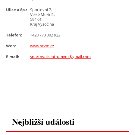
Ulice a čp.:
Sportovní 7,
Velké Meziříčí,
594 01,
Kraj Vysočina
Telefon:
+420 773 002 922
Web:
www.scvm.cz
E-mail:
sportovnicentrumvm@gmail.com
Nejbližší události