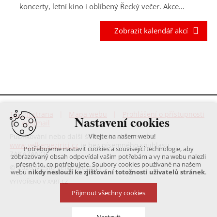
koncerty, letní kino i oblíbený Řecký večer. Akce…
Zobrazit kalendář akcí
Titulní strana
|
Mapa webu
|
Prohlášení o přístupnosti
Nastavení cookies
|
Webmail
Publikování nebo další šíření obsahu serveru
Vítejte na našem webu!
www.velkemezirici.cz
je bez písemného souhlasu
Potřebujeme nastavit cookies a související technologie, aby
ZAKÁZÁNO!
zobrazovaný obsah odpovídal vašim potřebám a vy na webu nalezli
přesně to, co potřebujete. Soubory cookies používané na našem
© 2026 Město Velké Meziříčí
webu
nikdy neslouží ke zjišťování totožnosti uživatelů stránek
.
VYTVOŘENO V XART.CZ
Přijmout všechny cookies