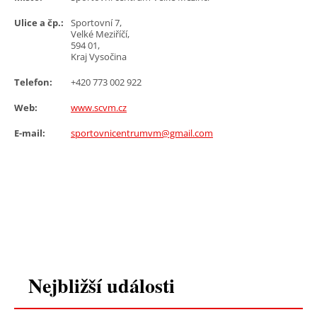
Ulice a čp.:
Sportovní 7,
Velké Meziříčí,
594 01,
Kraj Vysočina
Telefon:
+420 773 002 922
Web:
www.scvm.cz
E-mail:
sportovnicentrumvm@gmail.com
Nejbližší události