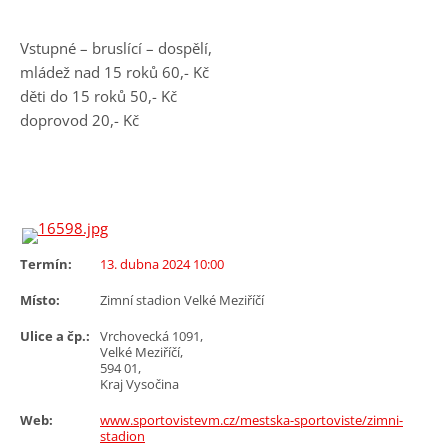
Vstupné – bruslící – dospělí,
mládež nad 15 roků 60,- Kč
děti do 15 roků 50,- Kč
doprovod 20,- Kč
Termín:
13. dubna 2024 10:00
Místo:
Zimní stadion Velké Meziříčí
Ulice a čp.:
Vrchovecká 1091,
Velké Meziříčí,
594 01,
Kraj Vysočina
Web:
www.sportovistevm.cz/mestska-sportoviste/zimni-
stadion