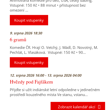
Animovaná komedie pro děti, USA, český dabing.
Vstupné: 150 Kč • 88 minut • přístupnost bez
omezení …
Koupit vstupenky
9. srpna 2026 18:30
6 gramů
Komedie ČR. Hrají O. Vetchý, J. Mádl, D. Novotný, M.
Pechlát, L. Vlasáková. Vstupné: 150 Kč • 90…
Koupit vstupenky
12. srpna 2026 16:00 - 13. srpna 2026 04:00
Hvězdy pod Fajťákem
Přijďte si užít indiánské letní odpoledne v jedinečném
prostředí kouzelného místa Ve stanu, vstanu…
Zobrazit kalendář akcí