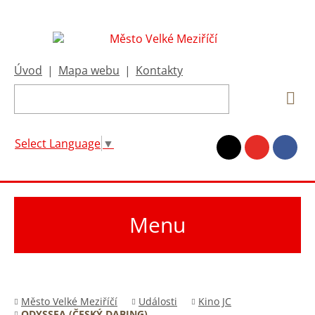
Úvod
|
Mapa webu
|
Kontakty
Select Language
▼
Menu
Město Velké Meziříčí
Události
Kino JC
ODYSSEA (ČESKÝ DABING)