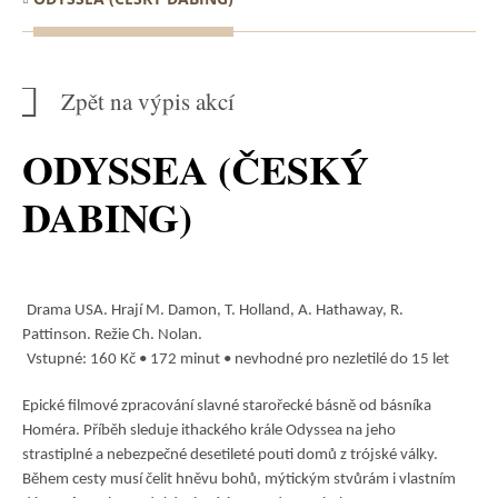
Zpět na výpis akcí
ODYSSEA (ČESKÝ
DABING)
Drama USA.
Hrají M. Damon, T. Holland, A. Hathaway, R.
Pattinson. Režie Ch. Nolan.
Vstupné: 160 Kč • 172 minut • nevhodné pro nezletilé do 15 let
Epické filmové zpracování slavné starořecké básně od básníka
Homéra. Příběh sleduje ithackého krále Odyssea na jeho
strastiplné a nebezpečné desetileté pouti domů z trójské války.
Během cesty musí čelit hněvu bohů, mýtickým stvůrám i vlastním