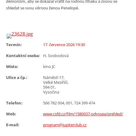
démonům, aby se dokázal vrátit na rodnou Ithaku a znovu se
shledat se svou věrnou ženou Penelopé.
Termín:
17. července 2026 19:30
Kontaktní osoba:
H. Svobodová
Místo:
kino JC
Ulice a čp.:
Náměstí 17,
Velké Meziříčí,
594 01,
Vysočina
Telefon:
566 782 004, 001, 724 399 474
Web:
www.csfd.cz/film/1580037-odyssea/prehled/
E-mail:
program@jupiterclub.cz