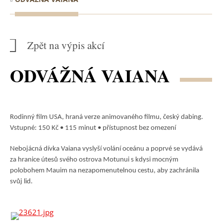
Zpět na výpis akcí
ODVÁŽNÁ VAIANA
Rodinný film USA, hraná verze animovaného filmu, český dabing.
Vstupné: 150 Kč • 115 minut • přístupnost bez omezení
Nebojácná dívka Vaiana vyslyší volání oceánu a poprvé se vydává
za hranice útesů svého ostrova Motunui s kdysi mocným
polobohem Mauim na nezapomenutelnou cestu, aby zachránila
svůj lid.