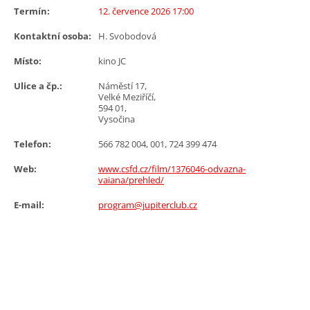
Termín:
12. července 2026 17:00
Kontaktní osoba:
H. Svobodová
Místo:
kino JC
Ulice a čp.:
Náměstí 17,
Velké Meziříčí,
594 01,
Vysočina
Telefon:
566 782 004, 001, 724 399 474
Web:
www.csfd.cz/film/1376046-odvazna-
vaiana/prehled/
E-mail:
program@jupiterclub.cz