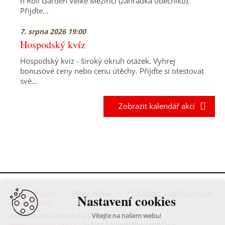
n Roll Garden Velké Meziříčí (zahrádka obecníku).
Přijďte…
7. srpna 2026 19:00
Hospodský kvíz
Hospodský kvíz - široký okruh otázek. Vyhrej
bonusové ceny nebo cenu útěchy. Přijďte si otestovat
své…
Zobrazit kalendář akcí
Titulní strana
|
Mapa webu
|
Prohlášení o přístupnosti
Nastavení cookies
|
Webmail
Publikování nebo další šíření obsahu serveru
Vítejte na našem webu!
www.velkemezirici.cz
je bez písemného souhlasu