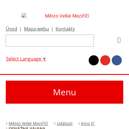
Úvod
|
Mapa webu
|
Kontakty
Select Language
▼
Menu
Město Velké Meziříčí
Události
Kino JC
ODVÁŽNÁ VAIANA