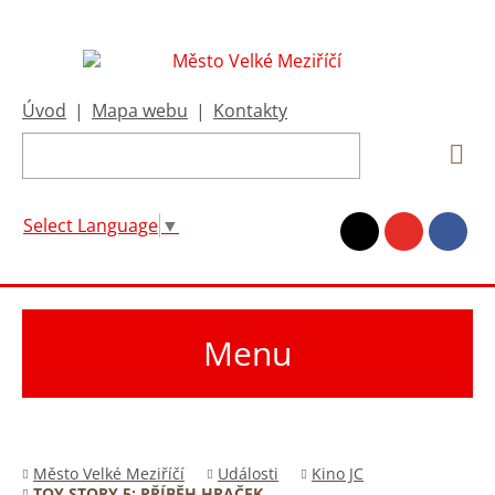
Úvod
|
Mapa webu
|
Kontakty
Select Language
▼
Menu
Město Velké Meziříčí
Události
Kino JC
TOY STORY 5: PŘÍBĚH HRAČEK