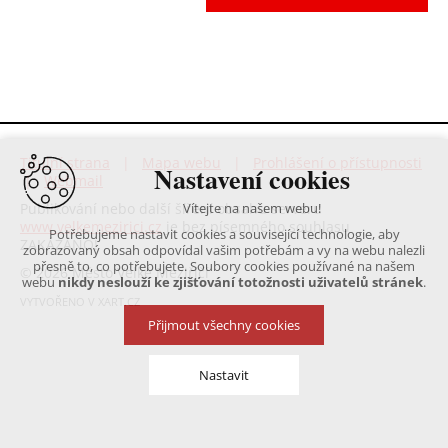
Titulní strana
|
Mapa webu
|
Prohlášení o přístupnosti
Nastavení cookies
|
Webmail
Publikování nebo další šíření obsahu serveru
Vítejte na našem webu!
www.velkemezirici.cz
je bez písemného souhlasu
Potřebujeme nastavit cookies a související technologie, aby
ZAKÁZÁNO!
zobrazovaný obsah odpovídal vašim potřebám a vy na webu nalezli
přesně to, co potřebujete. Soubory cookies používané na našem
© 2026 Město Velké Meziříčí
webu
nikdy neslouží ke zjišťování totožnosti uživatelů stránek
.
VYTVOŘENO V XART.CZ
Přijmout všechny cookies
Nastavit
Technická cookies