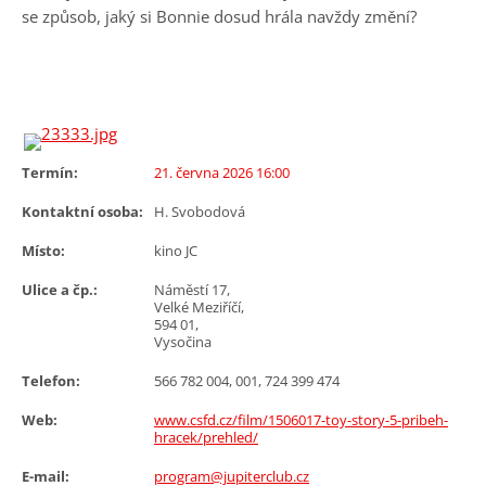
se způsob, jaký si Bonnie dosud hrála navždy změní?
Termín:
21. června 2026 16:00
Kontaktní osoba:
H. Svobodová
Místo:
kino JC
Ulice a čp.:
Náměstí 17,
Velké Meziříčí,
594 01,
Vysočina
Telefon:
566 782 004, 001, 724 399 474
Web:
www.csfd.cz/film/1506017-toy-story-5-pribeh-
hracek/prehled/
E-mail:
program@jupiterclub.cz