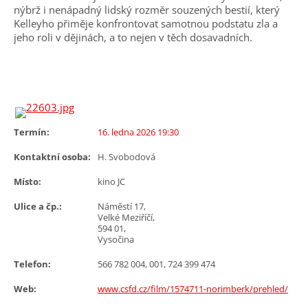
nýbrž i nenápadný lidský rozměr souzených bestií, který
Kelleyho přiměje konfrontovat samotnou podstatu zla a
jeho roli v dějinách, a to nejen v těch dosavadních.
Termín:
16. ledna 2026 19:30
Kontaktní osoba:
H. Svobodová
Místo:
kino JC
Ulice a čp.:
Náměstí 17,
Velké Meziříčí,
594 01,
Vysočina
Telefon:
566 782 004, 001, 724 399 474
Web:
www.csfd.cz/film/1574711-norimberk/prehled/