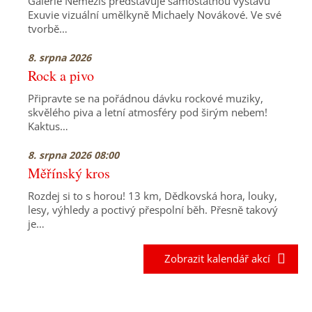
Galerie Nemezis představuje samostatnou výstavu
Exuvie vizuální umělkyně Michaely Novákové. Ve své
tvorbě…
8. srpna 2026
Rock a pivo
Připravte se na pořádnou dávku rockové muziky,
skvělého piva a letní atmosféry pod širým nebem!
Kaktus…
8. srpna 2026 08:00
Měřínský kros
Rozdej si to s horou! 13 km, Dědkovská hora, louky,
lesy, výhledy a poctivý přespolní běh. Přesně takový
je…
Zobrazit kalendář akcí