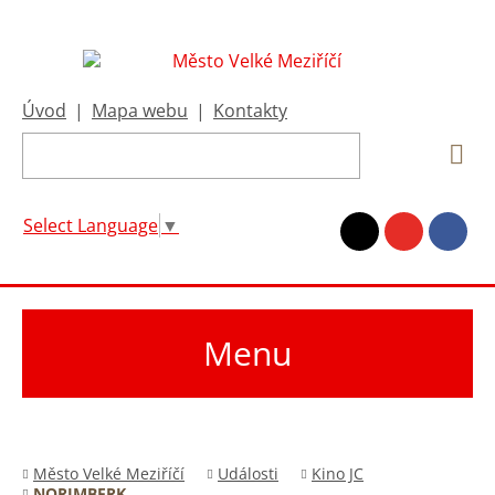
Úvod
|
Mapa webu
|
Kontakty
Select Language
▼
Menu
Město Velké Meziříčí
Události
Kino JC
NORIMBERK