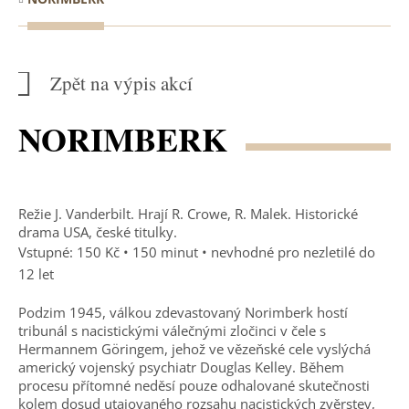
Zpět na výpis akcí
NORIMBERK
Režie J. Vanderbilt. Hrají R. Crowe, R. Malek. Historické
drama USA, české titulky.
Vstupné: 150 Kč • 150 minut • nevhodné pro nezletilé do
12 let
Podzim 1945, válkou zdevastovaný Norimberk hostí
tribunál s nacistickými válečnými zločinci v čele s
Hermannem Göringem, jehož ve vězeňské cele vyslýchá
americký vojenský psychiatr Douglas Kelley. Během
procesu přítomné neděsí pouze odhalované skutečnosti
kolem dosud utajovaného rozsahu nacistických zvěrstev,