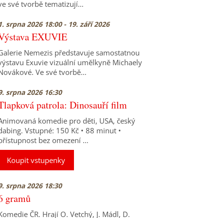
ve své tvorbě tematizují…
1. srpna 2026 18:00 - 19. září 2026
Výstava EXUVIE
Galerie Nemezis představuje samostatnou
výstavu Exuvie vizuální umělkyně Michaely
Novákové. Ve své tvorbě…
9. srpna 2026 16:30
Tlapková patrola: Dinosauří film
Animovaná komedie pro děti, USA, český
dabing. Vstupné: 150 Kč • 88 minut •
přístupnost bez omezení …
Koupit vstupenky
9. srpna 2026 18:30
6 gramů
Komedie ČR. Hrají O. Vetchý, J. Mádl, D.