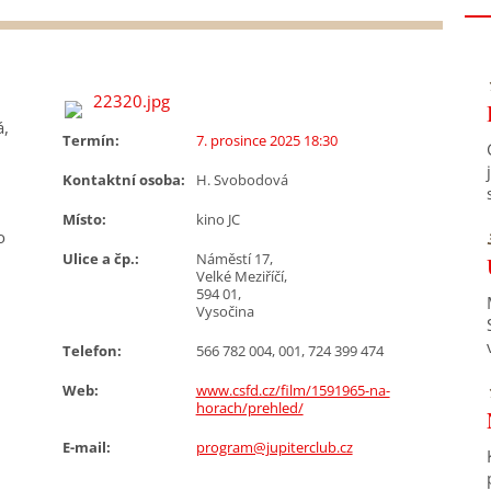
á,
Termín:
7. prosince 2025 18:30
Kontaktní osoba:
H. Svobodová
Místo:
kino JC
o
Ulice a čp.:
Náměstí 17,
Velké Meziříčí,
594 01,
Vysočina
Telefon:
566 782 004, 001, 724 399 474
Web:
www.csfd.cz/film/1591965-na-
horach/prehled/
E-mail:
program@jupiterclub.cz