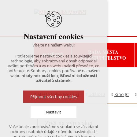
Nastavení cookies
Vítejte na našem webu!
RADA MĚSTA
O MĚSTĚ
Potřebujeme nastavit cookies a související
A ZASTUPITELSTVO
technologie, aby zobrazovaný obsah odpovídal
vašim potřebám a vy na webu nalezli přesně to, co
potřebujete. Soubory cookies používané na našem
webu
nikdy neslouží ke zjišťování totožnosti
uživatelů stránek
.
Město Velké Meziříčí
Události
Kino JC
Přijmout všechny cookies
Nastavit
Zpět na výpis akcí
Vaše údaje zpracováváme v souladu se zásadami
Technická cookies
ochrany osobních údajů z důvodu následujících
nutná pro provozování webu
potřeb: zpětná vazba od návštěvníků formou