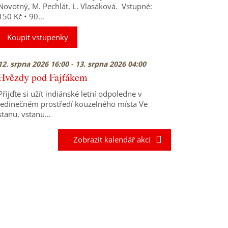
Novotný, M. Pechlát, L. Vlasáková. Vstupné:
150 Kč • 90…
Koupit vstupenky
12. srpna 2026 16:00 - 13. srpna 2026 04:00
Hvězdy pod Fajťákem
Přijďte si užít indiánské letní odpoledne v
jedinečném prostředí kouzelného místa Ve
stanu, vstanu…
Zobrazit kalendář akcí