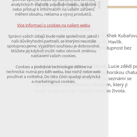
NA HORÁCH
udržení kontextu stránek (session): případná
analytických statistik používání webu, ukládání
přihlášení, volby jazyka, apod.
nebo přístup k informacím na vašem zařízení,
měření obsahu, reklama a vývoj produktů.
Volitelná cookies
analytická pro anonymizované vyhodnocení
Více informací o cookies na našem webu
návštěvnosti
Romantická komedie Česko.
marketingová cookies
Hrají: A. Krejčíková, I. Orozovič, V. Khek Kubařov
Správci vašich údajů bude naše společnost, jakož i
(Google,Hotjar,Leadfeeder))
naši důvěryhodní partneři, se kterými neustále
A. Gondíková, O. Pavelka. Režie: R. Havlík.
spolupracujeme. Vyjádření souhlasu je dobrovolné.
Vstupné: 150 Kč • 117 minut • přístupnost bez
Více informací o cookies na našem webu
Můžete jej kdykoli zrušit nebo obnovit změnou
omezení
nastavení vašich cookies.
Hory jsou plné různejch bláznů.
Lucie zdědí p
Cookies a podobné technologie dělíme na
Přijmout všechny cookies
technická: nutná pro běh webu, bez nichž nelze web
odcizeném otci lehce zanedbanou horskou chatu
používat a volitelná. Do této části spadají analytická
v Krkonoších. Při poznávání hor se seznámí se
a marketingová cookies.
sympatickým záchranářem Matějem, který jí
Odmítnout vše
ukáže krásy přírody i kouzlo nového života.