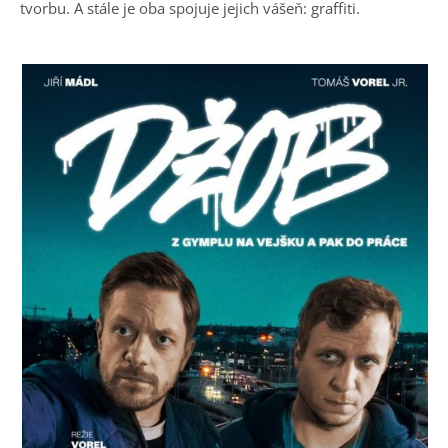
tvorbu. A stále je oba spojuje jejich vášeň: graffiti.