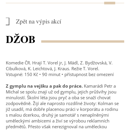
Zpět na výpis akcí
DŽOB
Komedie ČR. Hrají T. Vorel jr, J. Mádl, Z. Bydžovská, V.
Cibulková, K. Leichtová, J. Kraus. Režie T. Vorel.
Vstupné: 150 Kč • 90 minut • přístupnost bez omezení
Z gymplu na vejšku a pak do práce.
Kamarádi Petr a
Michal se spolu znají už od gymplu, jejich průšvihy jsou
minulostí. Školní léta jsou pryč a oba se snaží chovat
zodpovědně. Žijí ale naprosto rozdílné životy: Kolman se
již usadil, má dobře placenou práci v korporátu a rodinu
s malou dcerkou, druhý je samotář s nenaplněnými
uměleckými ambicemi a živí se výrobou reklamních
předmětů. Přesto však nerezignoval na uměleckou