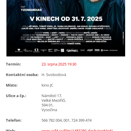
Termín:
23. srpna 2025 19:30
Kontaktní osoba:
H. Svobodová
Místo:
kino JC
Ulice a čp.:
Náměstí 17,
Velké Meziříčí,
594 01,
Vysočina
Telefon:
566 782 004, 001, 724 399 474
Web:
www.csfd.cz/film/1483280-dzob/prehled/