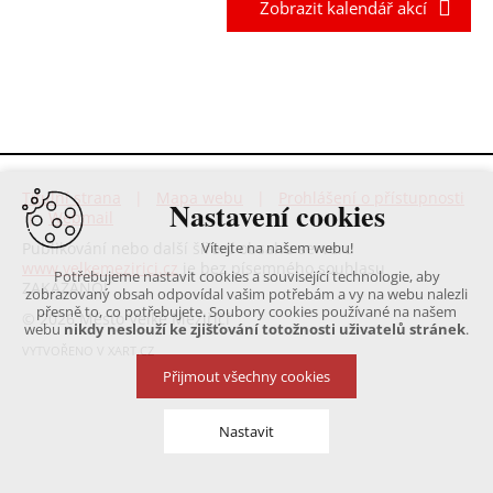
Zobrazit kalendář akcí
Titulní strana
|
Mapa webu
|
Prohlášení o přístupnosti
Nastavení cookies
|
Webmail
Publikování nebo další šíření obsahu serveru
Vítejte na našem webu!
www.velkemezirici.cz
je bez písemného souhlasu
Potřebujeme nastavit cookies a související technologie, aby
ZAKÁZÁNO!
zobrazovaný obsah odpovídal vašim potřebám a vy na webu nalezli
přesně to, co potřebujete. Soubory cookies používané na našem
© 2026 Město Velké Meziříčí
webu
nikdy neslouží ke zjišťování totožnosti uživatelů stránek
.
VYTVOŘENO V XART.CZ
Přijmout všechny cookies
Nastavit