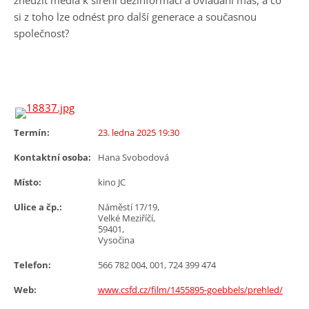
zneužít média k šíření dezinformací a ovládání mas, a co
si z toho lze odnést pro další generace a současnou
společnost?
Termín:
23. ledna 2025 19:30
Kontaktní osoba:
Hana Svobodová
Místo:
kino JC
Ulice a čp.:
Náměstí 17/19,
Velké Meziříčí,
59401,
Vysočina
Telefon:
566 782 004, 001, 724 399 474
Web:
www.csfd.cz/film/1455895-goebbels/prehled/