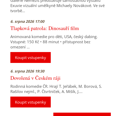
Galerie Nemezis představuje samostatnou výstavu
Exuvie vizuální umělkyně Michaely Novákové. Ve své
tvorbě…
6. srpna 2026 17:00
Tlapková patrola: Dinosauří film
Animovaná komedie pro děti, USA, český dabing.
Vstupné: 150 Kč • 88 minut • přístupnost bez
omezení …
Koupit vstupenky
6. srpna 2026 19:30
Dovolená v Českém ráji
Rodinná komedie ČR. Hrají T. Jeřábek, M. Borová, S.
Rašilov nejml., P. Čtvrtníček, A. Mišík, J.…
Koupit vstupenky