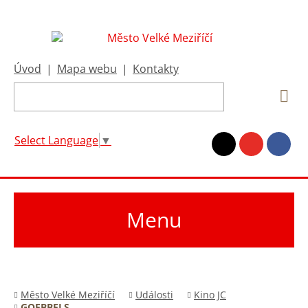
Úvod
|
Mapa webu
|
Kontakty
Select Language
▼
Menu
Město Velké Meziříčí
Události
Kino JC
GOEBBELS