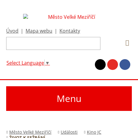
Úvod
|
Mapa webu
|
Kontakty
Select Language
▼
Menu
Město Velké Meziříčí
Události
Kino JC
ŽIVOT K SEŽRÁNÍ