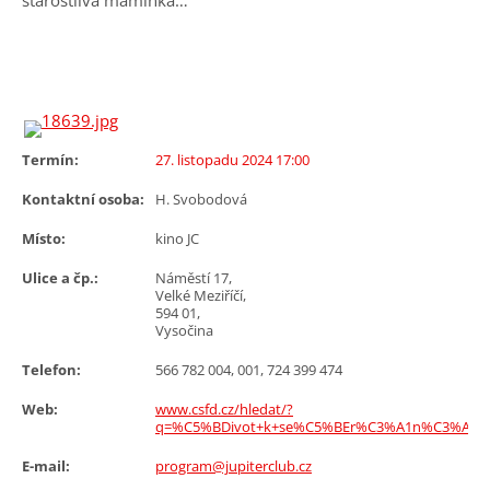
starostlivá maminka…
Termín:
27. listopadu 2024 17:00
Kontaktní osoba:
H. Svobodová
Místo:
kino JC
Ulice a čp.:
Náměstí 17,
Velké Meziříčí,
594 01,
Vysočina
Telefon:
566 782 004, 001, 724 399 474
Web:
www.csfd.cz/hledat/?
q=%C5%BDivot+k+se%C5%BEr%C3%A1n%C3%AD
E-mail:
program@jupiterclub.cz