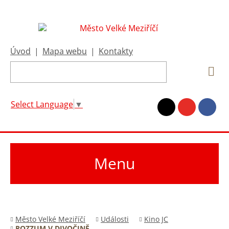
Úvod
|
Mapa webu
|
Kontakty
Select Language
▼
Menu
Město Velké Meziříčí
Události
Kino JC
ROZZUM V DIVOČINĚ