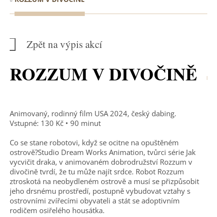
Zpět na výpis akcí
ROZZUM V DIVOČINĚ
Animovaný, rodinný film USA 2024, český dabing.
Vstupné: 130 Kč • 90 minut
Co se stane robotovi, když se ocitne na opuštěném
ostrově?Studio Dream Works Animation, tvůrci série Jak
vycvičit draka, v animovaném dobrodružství Rozzum v
divočině tvrdí, že tu může najít srdce. Robot Rozzum
ztroskotá na neobydleném ostrově a musí se přizpůsobit
jeho drsnému prostředí, postupně vybudovat vztahy s
ostrovními zvířecími obyvateli a stát se adoptivním
rodičem osiřelého housátka.