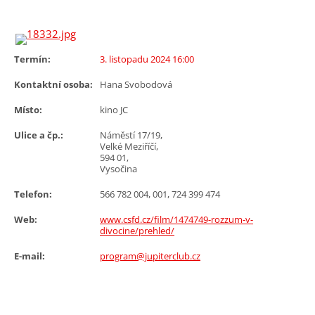
Termín:
3. listopadu 2024 16:00
Kontaktní osoba:
Hana Svobodová
Místo:
kino JC
Ulice a čp.:
Náměstí 17/19,
Velké Meziříčí,
594 01,
Vysočina
Telefon:
566 782 004, 001, 724 399 474
Web:
www.csfd.cz/film/1474749-rozzum-v-
divocine/prehled/
E-mail:
program@jupiterclub.cz