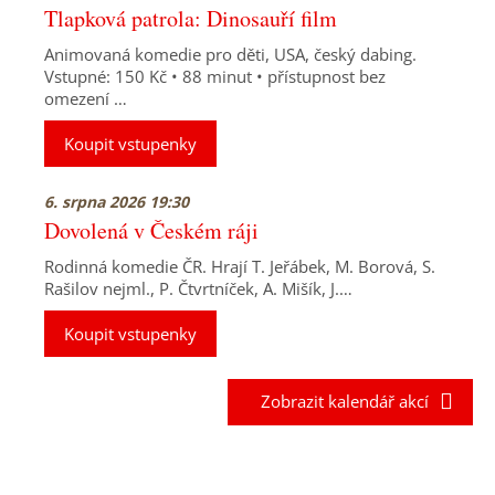
Tlapková patrola: Dinosauří film
Animovaná komedie pro děti, USA, český dabing.
Vstupné: 150 Kč • 88 minut • přístupnost bez
omezení …
Koupit vstupenky
6. srpna 2026 19:30
Dovolená v Českém ráji
Rodinná komedie ČR. Hrají T. Jeřábek, M. Borová, S.
Rašilov nejml., P. Čtvrtníček, A. Mišík, J.…
Koupit vstupenky
Zobrazit kalendář akcí