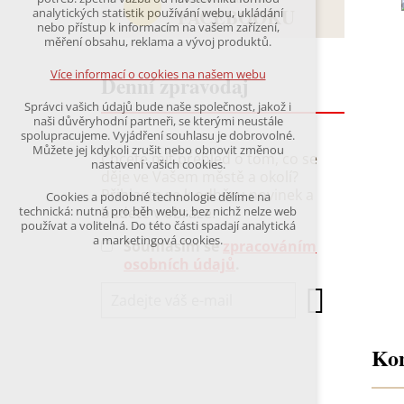
udržení kontextu stránek (session): případná
FACEBOOKU
analytických statistik používání webu, ukládání
přihlášení, volby jazyka, apod.
nebo přístup k informacím na vašem zařízení,
měření obsahu, reklama a vývoj produktů.
Volitelná cookies
analytická pro anonymizované vyhodnocení
Více informací o cookies na našem webu
Denní zpravodaj
návštěvnosti
marketingová cookies
Správci vašich údajů bude naše společnost, jakož i
(Google,Hotjar,Leadfeeder))
naši důvěryhodní partneři, se kterými neustále
spolupracujeme. Vyjádření souhlasu je dobrovolné.
Více informací o cookies na našem webu
Můžete jej kdykoli zrušit nebo obnovit změnou
Chcete mít přehled o tom, co se
nastavení vašich cookies.
děje ve Vašem městě a okolí?
Přihlaste se k odběru novinek a
Cookies a podobné technologie dělíme na
Přijmout všechny cookies
budete v obraze.
technická: nutná pro běh webu, bez nichž nelze web
používat a volitelná. Do této části spadají analytická
a marketingová cookies.
Souhlasím se
zpracováním
Odmítnout vše
osobních údajů
.
Kon