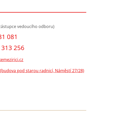
(zástupce vedoucího odboru)
81 081
 313 256
emezirici.cz
(budova pod starou radnicí, Náměstí 27/28)