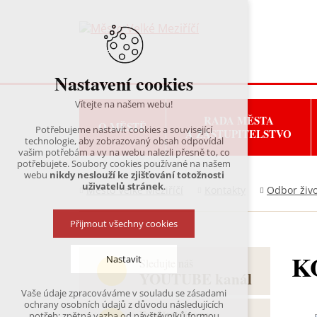
Nastavení cookies
Vítejte na našem webu!
RADA MĚSTA
O MĚSTĚ
Potřebujeme nastavit cookies a související
A ZASTUPITELSTVO
technologie, aby zobrazovaný obsah odpovídal
vašim potřebám a vy na webu nalezli přesně to, co
potřebujete. Soubory cookies používané na našem
webu
nikdy neslouží ke zjišťování totožnosti
uživatelů stránek
.
Město Velké Meziříčí
Kontakty
Odbor živo
Přijmout všechny cookies
K
Nastavit
Sledujte náš
YOUTUBE kanál
Vaše údaje zpracováváme v souladu se zásadami
Technická cookies
ochrany osobních údajů z důvodu následujících
nutná pro provozování webu
Fanděte nám na
potřeb: zpětná vazba od návštěvníků formou