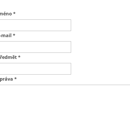
Jméno
*
-mail
*
ředmět
*
práva
*