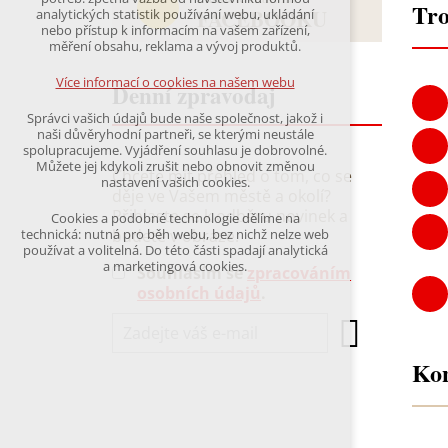
Tro
udržení kontextu stránek (session): případná
FACEBOOKU
analytických statistik používání webu, ukládání
přihlášení, volby jazyka, apod.
nebo přístup k informacím na vašem zařízení,
měření obsahu, reklama a vývoj produktů.
Volitelná cookies
analytická pro anonymizované vyhodnocení
Více informací o cookies na našem webu
Denní zpravodaj
návštěvnosti
marketingová cookies
Správci vašich údajů bude naše společnost, jakož i
(Google,Hotjar,Leadfeeder))
naši důvěryhodní partneři, se kterými neustále
spolupracujeme. Vyjádření souhlasu je dobrovolné.
Více informací o cookies na našem webu
Můžete jej kdykoli zrušit nebo obnovit změnou
Chcete mít přehled o tom, co se
nastavení vašich cookies.
děje ve Vašem městě a okolí?
Přihlaste se k odběru novinek a
Cookies a podobné technologie dělíme na
Přijmout všechny cookies
budete v obraze.
technická: nutná pro běh webu, bez nichž nelze web
používat a volitelná. Do této části spadají analytická
a marketingová cookies.
Souhlasím se
zpracováním
Odmítnout vše
osobních údajů
.
Kon