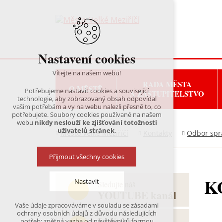
Nastavení cookies
Vítejte na našem webu!
RADA MĚSTA
O MĚSTĚ
Potřebujeme nastavit cookies a související
A ZASTUPITELSTVO
technologie, aby zobrazovaný obsah odpovídal
vašim potřebám a vy na webu nalezli přesně to, co
potřebujete. Soubory cookies používané na našem
webu
nikdy neslouží ke zjišťování totožnosti
uživatelů stránek
.
Město Velké Meziříčí
Kontakty
Odbor spr
Přijmout všechny cookies
K
Nastavit
Sledujte náš
YOUTUBE kanál
Vaše údaje zpracováváme v souladu se zásadami
Technická cookies
ochrany osobních údajů z důvodu následujících
nutná pro provozování webu
Fanděte nám na
potřeb: zpětná vazba od návštěvníků formou