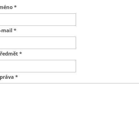
Jméno
*
-mail
*
ředmět
*
práva
*