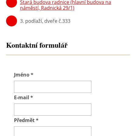
Stará budova radnice (hlavní budova na
náměstí, Radnická 29/1)
3. podlaží, dveře č.333
Kontaktní formulář
Jméno
*
E-mail
*
Předmět
*