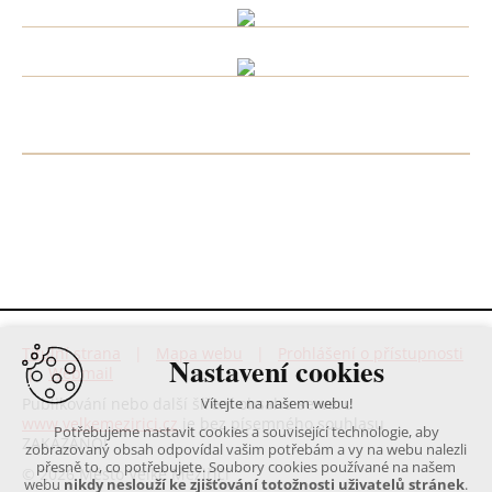
Titulní strana
|
Mapa webu
|
Prohlášení o přístupnosti
Nastavení cookies
|
Webmail
Publikování nebo další šíření obsahu serveru
Vítejte na našem webu!
www.velkemezirici.cz
je bez písemného souhlasu
Potřebujeme nastavit cookies a související technologie, aby
ZAKÁZÁNO!
zobrazovaný obsah odpovídal vašim potřebám a vy na webu nalezli
přesně to, co potřebujete. Soubory cookies používané na našem
© 2026 Město Velké Meziříčí
webu
nikdy neslouží ke zjišťování totožnosti uživatelů stránek
.