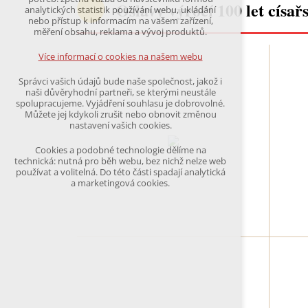
Oslavy výročí 100 let císař
udržení kontextu stránek (session): případná
analytických statistik používání webu, ukládání
přihlášení, volby jazyka, apod.
nebo přístup k informacím na vašem zařízení,
měření obsahu, reklama a vývoj produktů.
Volitelná cookies
analytická pro anonymizované vyhodnocení
Více informací o cookies na našem webu
návštěvnosti
marketingová cookies
Správci vašich údajů bude naše společnost, jakož i
(Google,Hotjar,Leadfeeder))
naši důvěryhodní partneři, se kterými neustále
spolupracujeme. Vyjádření souhlasu je dobrovolné.
Více informací o cookies na našem webu
Můžete jej kdykoli zrušit nebo obnovit změnou
nastavení vašich cookies.
Cookies a podobné technologie dělíme na
Přijmout všechny cookies
technická: nutná pro běh webu, bez nichž nelze web
používat a volitelná. Do této části spadají analytická
a marketingová cookies.
Odmítnout vše