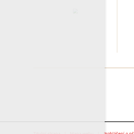
Titulní strana
|
Mapa webu
|
Prohlášení o př