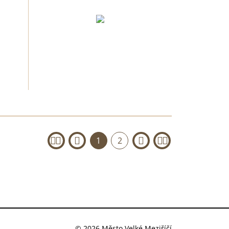
1
2
«
‹
›
»
© 2026 Město Velké Meziříčí