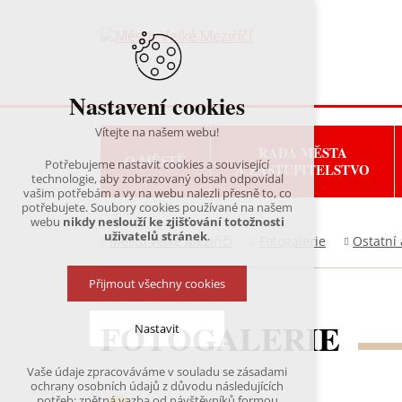
Nastavení cookies
Vítejte na našem webu!
RADA MĚSTA
O MĚSTĚ
Potřebujeme nastavit cookies a související
A ZASTUPITELSTVO
technologie, aby zobrazovaný obsah odpovídal
vašim potřebám a vy na webu nalezli přesně to, co
potřebujete. Soubory cookies používané na našem
webu
nikdy neslouží ke zjišťování totožnosti
uživatelů stránek
.
Město Velké Meziříčí
Fotogalerie
Ostatní 
Přijmout všechny cookies
FOTOGALERIE
Nastavit
Vaše údaje zpracováváme v souladu se zásadami
Technická cookies
ochrany osobních údajů z důvodu následujících
nutná pro provozování webu
potřeb: zpětná vazba od návštěvníků formou