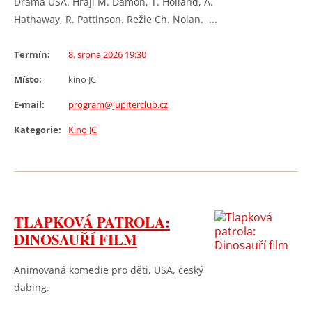
Drama USA. Hrají M. Damon, T. Holland, A.
Hathaway, R. Pattinson. Režie Ch. Nolan. ...
Termín:
8. srpna 2026 19:30
Místo:
kino JC
E-mail:
program@jupiterclub.cz
Kategorie:
Kino JC
TLAPKOVÁ PATROLA:
DINOSAUŘÍ FILM
Animovaná komedie pro děti, USA, český
dabing.