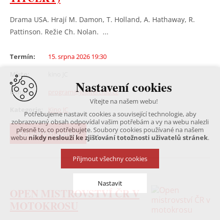
Drama USA. Hrají M. Damon, T. Holland, A. Hathaway, R.
Pattinson. Režie Ch. Nolan. ...
Termín:
15. srpna 2026 19:30
Místo:
kino JC
Nastavení cookies
E-mail:
program@jupiterclub.cz
Vítejte na našem webu!
Kategorie:
Kino JC
Potřebujeme nastavit cookies a související technologie, aby
zobrazovaný obsah odpovídal vašim potřebám a vy na webu nalezli
přesně to, co potřebujete. Soubory cookies používané na našem
Koupit vstupenky
webu
nikdy neslouží ke zjišťování totožnosti uživatelů stránek
.
Přijmout všechny cookies
Nastavit
OPEN MISTROVSTVÍ ČR V
MOTOKROSU
Technická cookies
nutná pro provozování webu