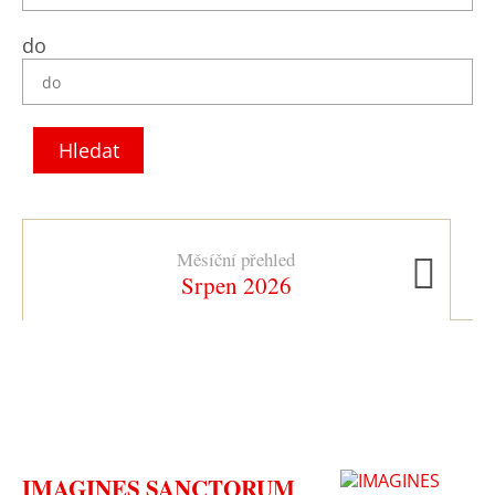
do
Hledat
Měsíční přehled
Ná
Srpen 2026
IMAGINES SANCTORUM