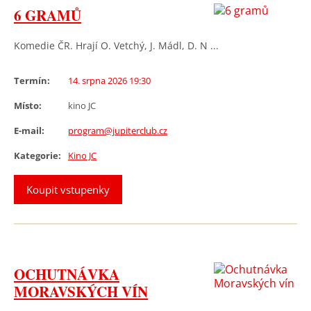
6 GRAMŮ
Komedie ČR. Hrají O. Vetchý, J. Mádl, D. N ...
Termín:
14. srpna 2026 19:30
Místo:
kino JC
E-mail:
program@jupiterclub.cz
Kategorie:
Kino JC
Koupit vstupenky
OCHUTNÁVKA
MORAVSKÝCH VÍN