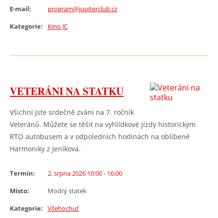
E-mail:
program@jupiterclub.cz
Kategorie:
Kino JC
VETERÁNI NA STATKU
Všichni jste srdečně zváni na 7. ročník
Veteránů. Můžete se těšit na vyhlídkové jízdy historickým
RTO autobusem a v odpoledních hodinách na oblíbené
Harmoniky z Jeníkova.
Termín:
2. srpna 2026 10:00 - 16:00
Místo:
Modrý statek
Kategorie:
Všehochuť