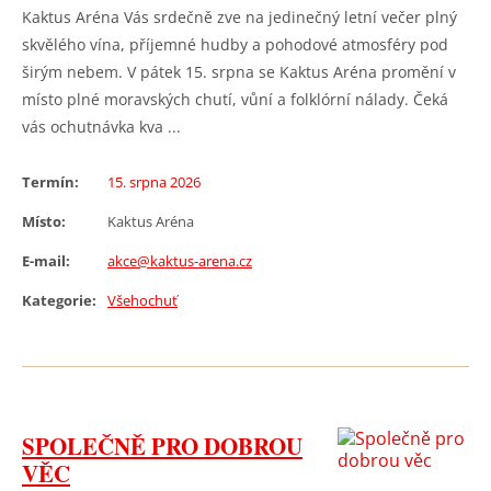
Kaktus Aréna Vás srdečně zve na jedinečný letní večer plný
skvělého vína, příjemné hudby a pohodové atmosféry pod
širým nebem. V pátek 15. srpna se Kaktus Aréna promění v
místo plné moravských chutí, vůní a folklórní nálady. Čeká
vás ochutnávka kva ...
Termín:
15. srpna 2026
Místo:
Kaktus Aréna
E-mail:
akce@kaktus-arena.cz
Kategorie:
Všehochuť
SPOLEČNĚ PRO DOBROU
VĚC