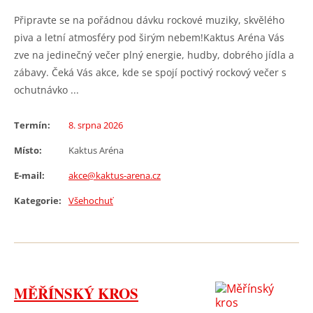
Připravte se na pořádnou dávku rockové muziky, skvělého
piva a letní atmosféry pod širým nebem!Kaktus Aréna Vás
zve na jedinečný večer plný energie, hudby, dobrého jídla a
zábavy. Čeká Vás akce, kde se spojí poctivý rockový večer s
ochutnávko ...
Termín:
8. srpna 2026
Místo:
Kaktus Aréna
E-mail:
akce@kaktus-arena.cz
Kategorie:
Všehochuť
MĚŘÍNSKÝ KROS