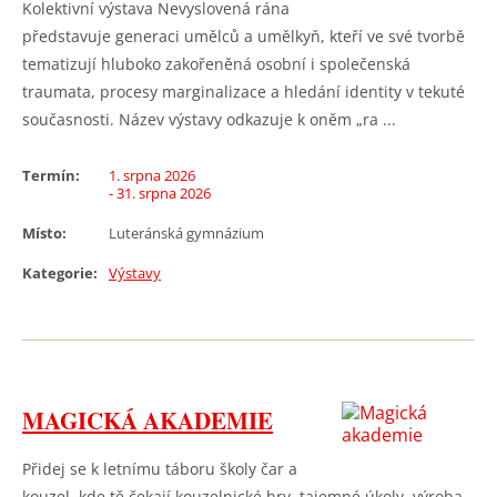
Kolektivní výstava Nevyslovená rána
představuje generaci umělců a umělkyň, kteří ve své tvorbě
tematizují hluboko zakořeněná osobní i společenská
traumata, procesy marginalizace a hledání identity v tekuté
současnosti. Název výstavy odkazuje k oněm „ra ...
Termín:
1. srpna 2026
- 31. srpna 2026
Místo:
Luteránská gymnázium
Kategorie:
Výstavy
MAGICKÁ AKADEMIE
Přidej se k letnímu táboru školy čar a
kouzel, kde tě čekají kouzelnické hry, tajemné úkoly, výroba