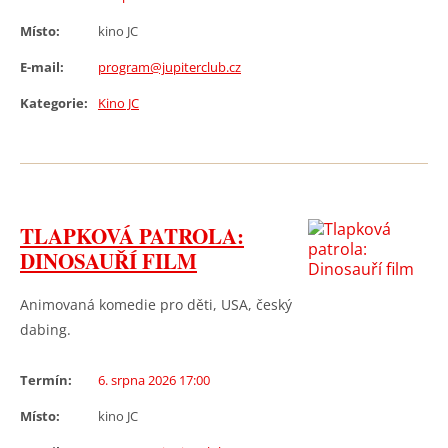
Místo:
kino JC
E-mail:
program@jupiterclub.cz
Kategorie:
Kino JC
TLAPKOVÁ PATROLA:
DINOSAUŘÍ FILM
Animovaná komedie pro děti, USA, český
dabing.
Termín:
6. srpna 2026 17:00
Místo:
kino JC