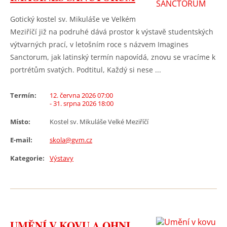
Gotický kostel sv. Mikuláše ve Velkém
Meziříčí již na podruhé dává prostor k výstavě studentských
výtvarných prací, v letošním roce s názvem Imagines
Sanctorum, jak latinský termín napovídá, znovu se vracíme k
portrétům svatých. Podtitul, Každý si nese ...
Termín:
12. června 2026 07:00
- 31. srpna 2026 18:00
Místo:
Kostel sv. Mikuláše Velké Meziříčí
E-mail:
skola@gvm.cz
Kategorie:
Výstavy
UMĚNÍ V KOVU A OHNI