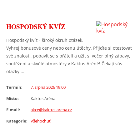
HOSPODSKÝ KVÍZ
Hospodský kvíz - široký okruh otázek.
Vyhrej bonusové ceny nebo cenu útěchy. Přijďte si otestovat
své znalosti, pobavit se s přáteli a užít si večer plný zábavy,
soutěžení a skvělé atmosféry v Kaktus Aréně! Čekají vás
otázky ...
Termín:
7. srpna 2026 19:00
Místo:
Kaktus Aréna
E-mail:
akce@kaktus-arena.cz
Kategorie:
Všehochuť