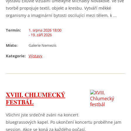
výstavu Exuvie vizuální umělkyně Michaely Novákové. Ve své
tvorbě propojuje textil, objekt a kresbu. Vytváří měkké
organismy a imaginární bytosti oscilující mezi tělem, k ...
Termín:
1. srpna 2026 18:00
- 19. září 2026
Místo:
Galerie Nemezis
Kategorie:
Výstavy
XVIII. CHLUMECKÝ
FESTBÁL
Všichni jste srdečně zváni na koncert
bluegrassových kapel. Po ukončení koncertu proběhne jam
session. Akce se koná za každého počasí.