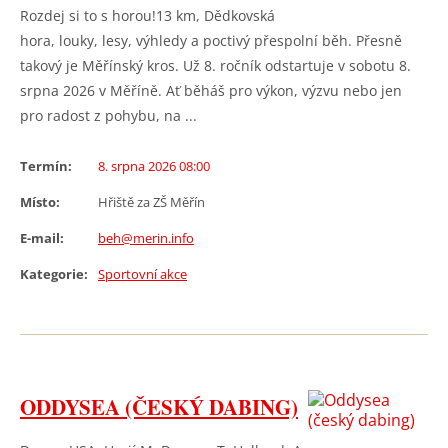
Rozdej si to s horou!13 km, Dědkovská
hora, louky, lesy, výhledy a poctivý přespolní běh. Přesně
takový je Měřínský kros. Už 8. ročník odstartuje v sobotu 8.
srpna 2026 v Měříně. Ať běháš pro výkon, výzvu nebo jen
pro radost z pohybu, na ...
Termín:
8. srpna 2026 08:00
Místo:
Hřiště za ZŠ Měřín
E-mail:
beh@merin.info
Kategorie:
Sportovní akce
ODDYSEA (ČESKÝ DABING)