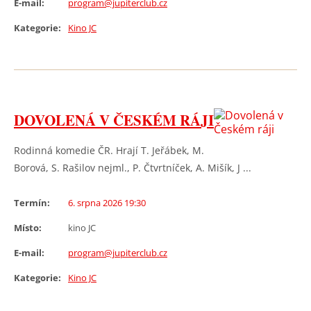
E-mail:
program@jupiterclub.cz
Kategorie:
Kino JC
DOVOLENÁ V ČESKÉM RÁJI
Rodinná komedie ČR. Hrají T. Jeřábek, M.
Borová, S. Rašilov nejml., P. Čtvrtníček, A. Mišík, J ...
Termín:
6. srpna 2026 19:30
Místo:
kino JC
E-mail:
program@jupiterclub.cz
Kategorie:
Kino JC